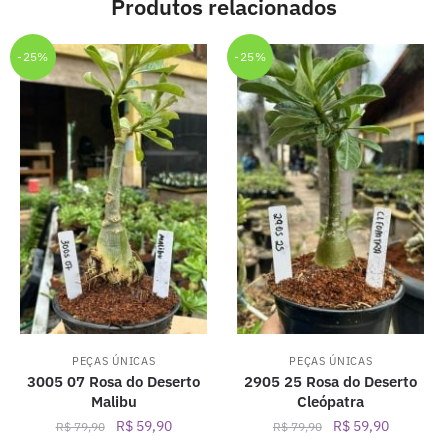
Produtos relacionados
-25%
-25%
PEÇAS ÚNICAS
PEÇAS ÚNICAS
3005 07 Rosa do Deserto
2905 25 Rosa do Deserto
Malibu
Cleópatra
O
O
O
O
R$
59,90
R$
59,90
R$
79,90
R$
79,90
preço
preço
preço
preço