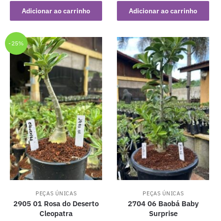
original
atual
original
atual
Adicionar ao carrinho
Adicionar ao carrinho
era:
é:
era:
é:
R$ 79,90.
R$ 59,90.
R$ 79,90.
R$ 59,90.
-25%
PEÇAS ÚNICAS
PEÇAS ÚNICAS
2905 01 Rosa do Deserto
2704 06 Baobá Baby
Cleopatra
Surprise