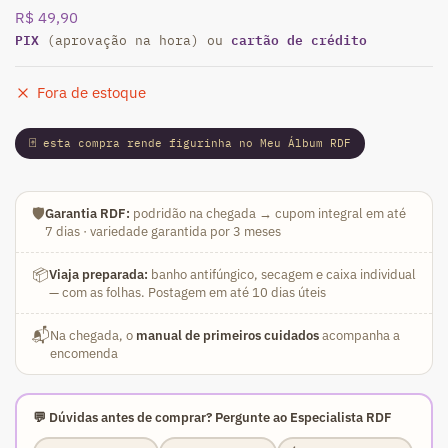
R$
49,90
PIX
cartão de crédito
(aprovação na hora) ou
Fora de estoque
🃏 esta compra rende figurinha no Meu Álbum RDF
🛡️
Garantia RDF:
podridão na chegada → cupom integral em até
7 dias · variedade garantida por 3 meses
📦
Viaja preparada:
banho antifúngico, secagem e caixa individual
— com as folhas. Postagem em até 10 dias úteis
📬
Na chegada, o
manual de primeiros cuidados
acompanha a
encomenda
💬 Dúvidas antes de comprar? Pergunte ao Especialista RDF