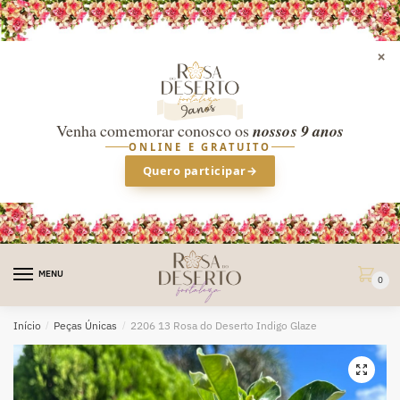
×
Venha comemorar conosco os
nossos 9 anos
ONLINE E GRATUITO
Quero participar
→
Skip
Skip
to
to
MENU
0
navigation
content
Início
/
Peças Únicas
/
2206 13 Rosa do Deserto Indigo Glaze
🔍