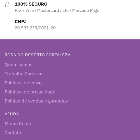
100% SEGURO
PIX / Visa / Mastercard / Elo / Mercado Pago
CNPJ
20.593.239/0001-20
ROSA DO DESERTO FORTALEZA
Quem somos
Trabalhe Conosco
Políticas de envio
Políticas de privacidade
Política de vendas e garantias
AJUDA
Minha Conta
Contato