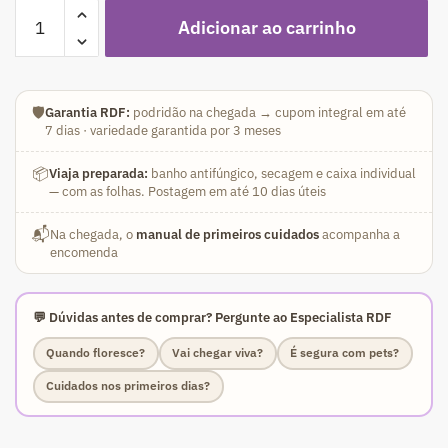
Pré
Adicionar ao carrinho
Venda
-
Rosa
do
🛡️
Garantia RDF:
podridão na chegada → cupom integral em até
Deserto
7 dias · variedade garantida por 3 meses
Dalila
📦
Viaja preparada:
banho antifúngico, secagem e caixa individual
de
— com as folhas. Postagem em até 10 dias úteis
Sansão(EV117)
(Mesclada)
📬
Na chegada, o
manual de primeiros cuidados
acompanha a
quantidade
encomenda
💬 Dúvidas antes de comprar? Pergunte ao Especialista RDF
Quando floresce?
Vai chegar viva?
É segura com pets?
Cuidados nos primeiros dias?