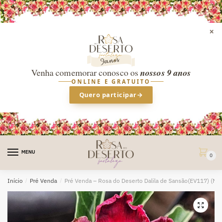
×
Venha comemorar conosco os
nossos 9 anos
ONLINE E GRATUITO
Quero participar
→
Skip
Skip
to
to
MENU
0
navigation
content
Início
/
Pré Venda
/
Pré Venda – Rosa do Deserto Dalila de Sansão(EV117) (Me
🔍