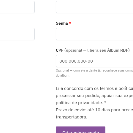
Obrigatório
Senha
*
CPF
(opcional — libera seu Álbum RDF)
Opcional — com ele a gente já reconhece suas comp
do álbum.
Li e concordo com os termos e política
processar seu pedido, apoiar sua exper
política de privacidade. *
Prazo de envio: até 10 dias para pro
transportadora.
Criar minha conta