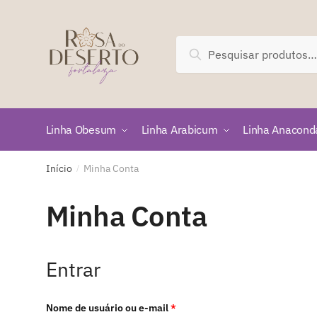
Skip
Skip
to
to
navigation
content
Pesquisar
Pesquisar
por:
Linha Obesum
Linha Arabicum
Linha Anacond
Início
Minha Conta
/
Minha Conta
Entrar
Obrigatório
Nome de usuário ou e-mail
*