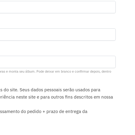
ras e monta seu álbum. Pode deixar em branco e confirmar depois, dentro
s do site. Seus dados pessoais serão usados ​​para
iência neste site e para outros fins descritos em nossa
cessamento do pedido + prazo de entrega da