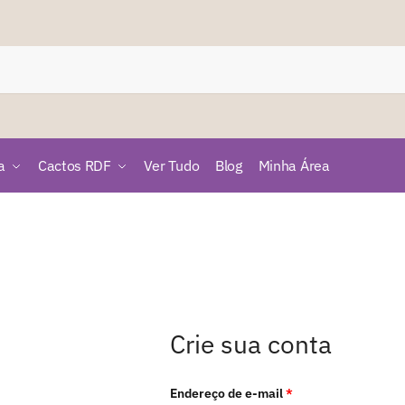
a
Cactos RDF
Ver Tudo
Blog
Minha Área
Crie sua conta
Obrigatório
Endereço de e-mail
*