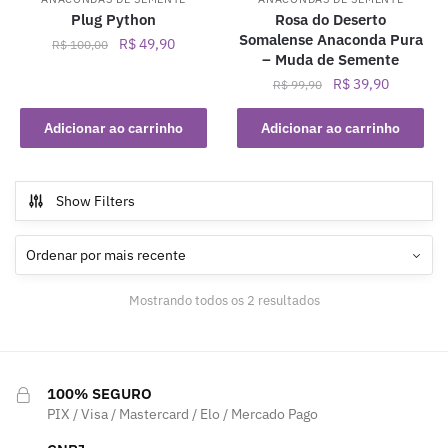
Plug Python
Rosa do Deserto
Somalense Anaconda Pura
O
O
R$
49,90
R$
100,00
– Muda de Semente
preço
preço
O
O
R$
39,90
R$
99,90
original
atual
preço
preço
era:
é:
original
atual
Adicionar ao carrinho
Adicionar ao carrinho
R$ 100,00.
R$ 49,90.
era:
é:
R$ 99,90.
R$ 39,90.
Show Filters
Classificado
Mostrando todos os 2 resultados
por
mais
recente
100% SEGURO
PIX / Visa / Mastercard / Elo / Mercado Pago