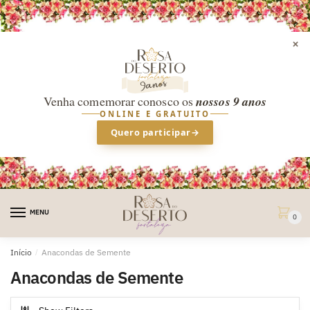
×
Venha comemorar conosco os
nossos 9 anos
ONLINE E GRATUITO
Quero participar
→
Skip
Skip
to
to
MENU
0
navigation
content
Início
/
Anacondas de Semente
Anacondas de Semente