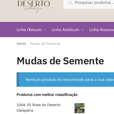
Pesquisar
por:
Linha Obesum
Linha Arabicum
Linha Anacon
Início
Mudas de Semente
/
Mudas de Semente
Nenhum produto foi encontrado para a sua sele
Produtos com melhor classificação
1006 35 Rosa do Deserto
Cleópatra