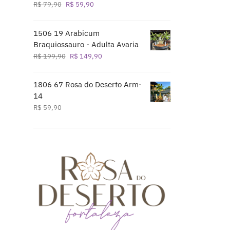
O
O
R$
79,90
R$
59,90
preço
preço
original
atual
1506 19 Arabicum
era:
é:
Braquiossauro - Adulta Avaria
R$ 79,90.
R$ 59,90.
O
O
R$
199,90
R$
149,90
preço
preço
original
atual
1806 67 Rosa do Deserto Arm-
era:
é:
14
R$ 199,90.
R$ 149,90.
R$
59,90