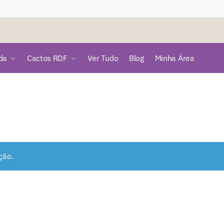
da
Cactos RDF
Ver Tudo
Blog
Minha Área
ção.