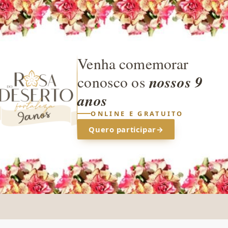
Venha comemorar
nossos 9
conosco os
anos
ONLINE E GRATUITO
Quero participar
→