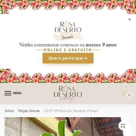
×
Venha comemorar conosco os
nossos 9 anos
ONLINE E GRATUITO
Quero participar
→
Skip
Skip
to
to
MENU
0
navigation
content
Início
/
Peças Únicas
/
0107 59 Rosa do Deserto Ferrari
🔍