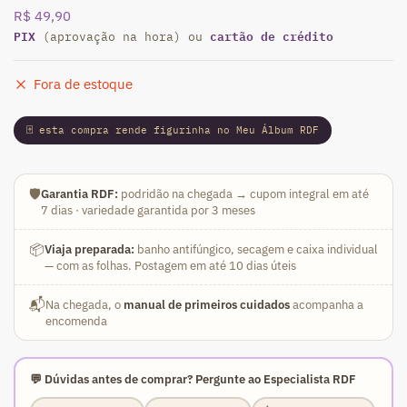
R$
49,90
PIX
cartão de crédito
(aprovação na hora) ou
Fora de estoque
🃏 esta compra rende figurinha no Meu Álbum RDF
🛡️
Garantia RDF:
podridão na chegada → cupom integral em até
7 dias · variedade garantida por 3 meses
📦
Viaja preparada:
banho antifúngico, secagem e caixa individual
— com as folhas. Postagem em até 10 dias úteis
📬
Na chegada, o
manual de primeiros cuidados
acompanha a
encomenda
💬 Dúvidas antes de comprar? Pergunte ao Especialista RDF