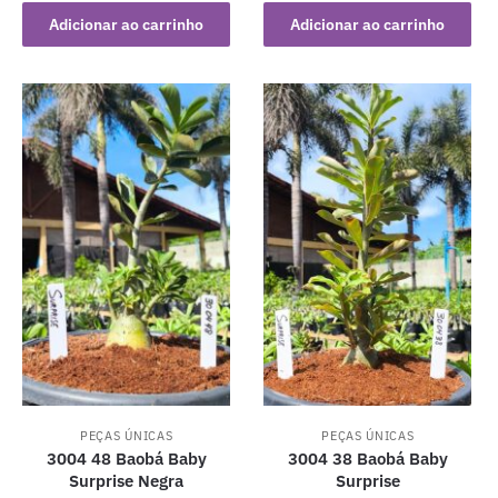
original
atual
Adicionar ao carrinho
Adicionar ao carrinho
era:
é:
R$ 79,90.
R$ 59,90.
PEÇAS ÚNICAS
PEÇAS ÚNICAS
3004 48 Baobá Baby
3004 38 Baobá Baby
Surprise Negra
Surprise