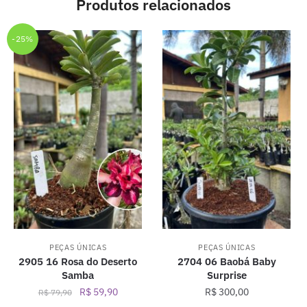
Produtos relacionados
-25%
PEÇAS ÚNICAS
PEÇAS ÚNICAS
2905 16 Rosa do Deserto
2704 06 Baobá Baby
Samba
Surprise
O
O
R$
59,90
R$
300,00
R$
79,90
preço
preço