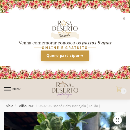
×
Venha comemorar conosco os
nossos 9 anos
ONLINE E GRATUITO
Quero participar
→
Skip
Skip
to
to
MENU
0
navigation
content
Início
/
Leilão RDF
/
0607 05 Baobá Baby Berinjela ( Leilão )
🔍