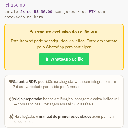
R$
150,00
5x de R$ 30,00
PIX
em até
sem juros · ou
com
aprovação na hora
🔨 Produto exclusivo do Leilão RDF
Este item só pode ser adquirido via leilão. Entre em contato
pelo WhatsApp para participar.
📱 WhatsApp Leilão
🛡️
Garantia RDF:
podridão na chegada → cupom integral em até
7 dias · variedade garantida por 3 meses
📦
Viaja preparada:
banho antifúngico, secagem e caixa individual
— com as folhas. Postagem em até 10 dias úteis
📬
Na chegada, o
manual de primeiros cuidados
acompanha a
encomenda