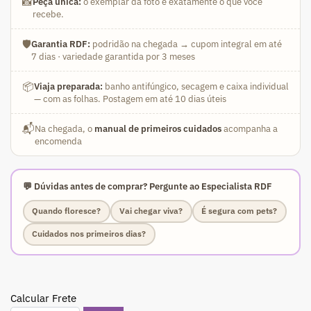
📸
Peça única:
o exemplar da foto é exatamente o que você
-
recebe.
Adulta
🛡️
Garantia RDF:
podridão na chegada → cupom integral em até
quantidade
7 dias · variedade garantida por 3 meses
📦
Viaja preparada:
banho antifúngico, secagem e caixa individual
— com as folhas. Postagem em até 10 dias úteis
📬
Na chegada, o
manual de primeiros cuidados
acompanha a
encomenda
💬 Dúvidas antes de comprar? Pergunte ao Especialista RDF
Quando floresce?
Vai chegar viva?
É segura com pets?
Cuidados nos primeiros dias?
Calcular Frete