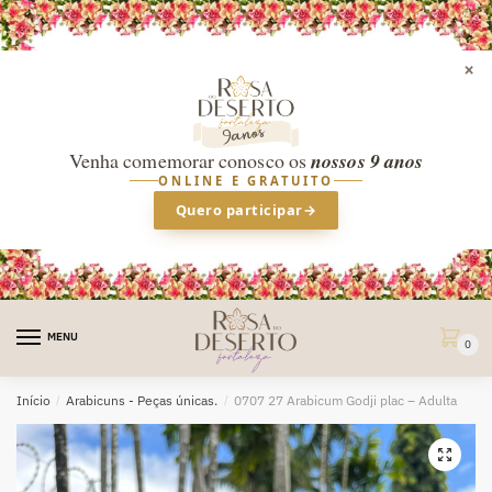
×
Venha comemorar conosco os
nossos 9 anos
ONLINE E GRATUITO
Quero participar
→
Skip
Skip
to
to
MENU
0
navigation
content
Início
/
Arabicuns - Peças únicas.
/
0707 27 Arabicum Godji plac – Adulta
🔍