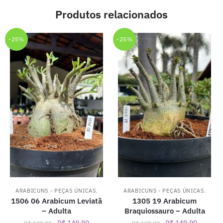
Produtos relacionados
-25%
-25%
ARABICUNS - PEÇAS ÚNICAS.
ARABICUNS - PEÇAS ÚNICAS.
1506 06 Arabicum Leviatã
1305 19 Arabicum
– Adulta
Braquiossauro – Adulta
O
O
O
O