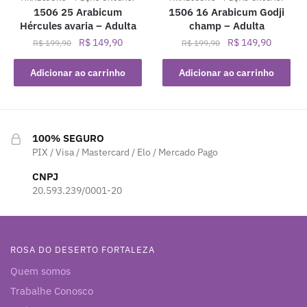
1506 25 Arabicum
1506 16 Arabicum Godji
Hércules avaria – Adulta
champ – Adulta
O
O
O
O
R$
149,90
R$
149,90
R$
199,90
R$
199,90
preço
preço
preço
preço
original
atual
original
atual
Adicionar ao carrinho
Adicionar ao carrinho
era:
é:
era:
é:
R$ 199,90.
R$ 149,90.
R$ 199,90.
R$ 149,
100% SEGURO
PIX / Visa / Mastercard / Elo / Mercado Pago
CNPJ
20.593.239/0001-20
ROSA DO DESERTO FORTALEZA
Quem somos
Trabalhe Conosco