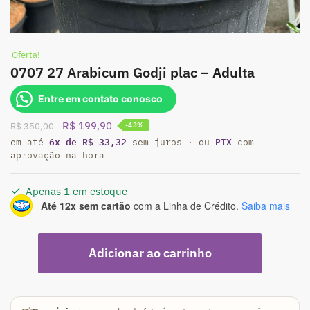
Oferta!
0707 27 Arabicum Godji plac – Adulta
Entre em contato conosco
O
O
R$
199,90
R$
350,00
-43%
6x de R$ 33,32
preço
preço
PIX
em até
sem juros · ou
com
aprovação na hora
original
atual
era:
é:
R$ 350,00.
R$ 199,90.
Apenas 1 em estoque
Até 12x sem cartão
com a Linha de Crédito.
Saiba mais
0707
Adicionar ao carrinho
27
Arabicum
Godji
plac