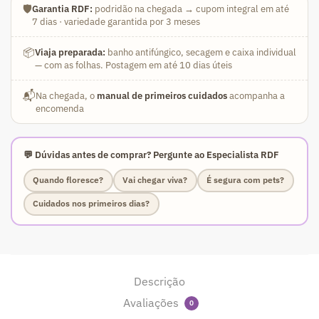
🛡️
Garantia RDF:
podridão na chegada → cupom integral em até
7 dias · variedade garantida por 3 meses
📦
Viaja preparada:
banho antifúngico, secagem e caixa individual
— com as folhas. Postagem em até 10 dias úteis
📬
Na chegada, o
manual de primeiros cuidados
acompanha a
encomenda
💬 Dúvidas antes de comprar? Pergunte ao Especialista RDF
Quando floresce?
Vai chegar viva?
É segura com pets?
Cuidados nos primeiros dias?
Descrição
Avaliações
0