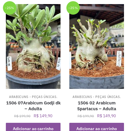
-25%
-25%
ARABICUNS - PEÇAS ÚNICAS.
ARABICUNS - PEÇAS ÚNICAS.
1506 07Arabicum Godji dk
1506 02 Arabicum
– Adulta
Spartacus – Adulta
O
O
O
O
R$
149,90
R$
149,90
R$
199,90
R$
199,90
preço
preço
preço
preço
original
atual
original
atual
Adicionar ao carrinho
Adicionar ao carrinho