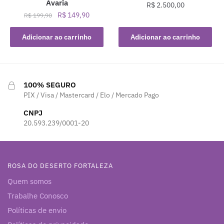
Avaria
R$
2.500,00
O
O
R$
149,90
R$
199,90
preço
preço
original
atual
Adicionar ao carrinho
Adicionar ao carrinho
era:
é:
R$ 199,90.
R$ 149,90.
100% SEGURO
PIX / Visa / Mastercard / Elo / Mercado Pago
CNPJ
20.593.239/0001-20
ROSA DO DESERTO FORTALEZA
Quem somos
Trabalhe Conosco
Políticas de envio