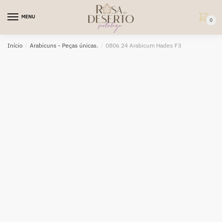
Skip
Skip
to
to
MENU
0
navigation
content
Início
/
Arabicuns - Peças únicas.
/
0806 24 Arabicum Hades F3