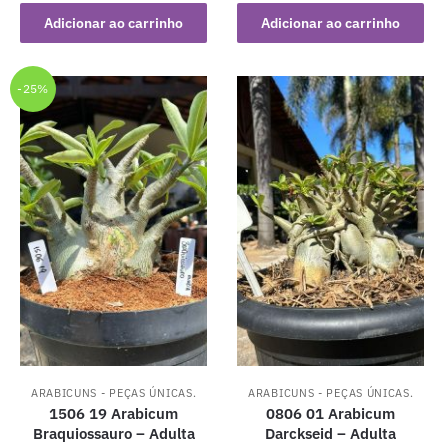
original
atual
original
atual
Adicionar ao carrinho
Adicionar ao carrinho
era:
é:
era:
é:
R$ 199,90.
R$ 149,90.
R$ 79,90.
R$ 49,90.
-25%
ARABICUNS - PEÇAS ÚNICAS.
ARABICUNS - PEÇAS ÚNICAS.
1506 19 Arabicum
0806 01 Arabicum
Braquiossauro – Adulta
Darckseid – Adulta