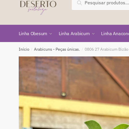
Pesquisar
por:
Linha Obesum
Linha Arabicum
Linha Anacon
Início
Arabicuns - Peças únicas.
0806 27 Arabicum Bizão
/
/