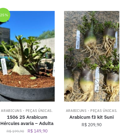
-25%
ARABICUNS - PEÇAS ÚNICAS.
ARABICUNS - PEÇAS ÚNICAS.
1506 25 Arabicum
Arabicum f3 kit 5uni
Hércules avaria – Adulta
R$
209,90
O
O
R$
149,90
R$
199,90
preço
preço