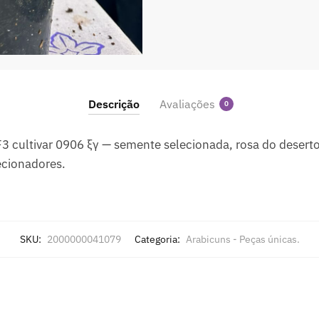
Descrição
Avaliações
0
 cultivar 0906 ξγ — semente selecionada, rosa do deser
ecionadores.
SKU:
2000000041079
Categoria:
Arabicuns - Peças únicas.