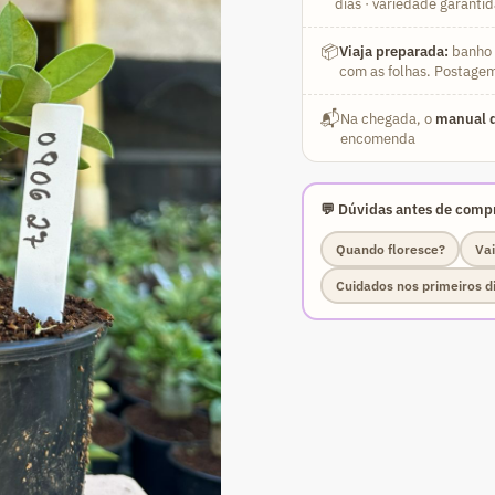
dias · variedade garanti
📦
Viaja preparada:
banho a
com as folhas. Postagem
📬
Na chegada, o
manual d
encomenda
💬 Dúvidas antes de compr
Quando floresce?
Vai
Cuidados nos primeiros d