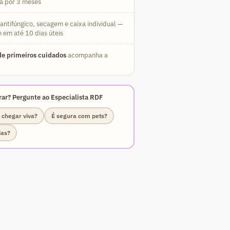
da por 3 meses
ntifúngico, secagem e caixa individual —
 em até 10 dias úteis
e primeiros cuidados
acompanha a
ar? Pergunte ao Especialista RDF
 chegar viva?
É segura com pets?
ias?