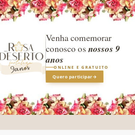
Venha comemorar
nossos 9
conosco os
anos
ONLINE E GRATUITO
Quero participar
→