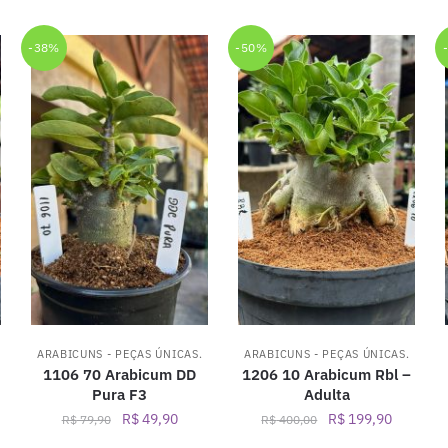
-38%
-50%
ARABICUNS - PEÇAS ÚNICAS.
ARABICUNS - PEÇAS ÚNICAS.
1106 70 Arabicum DD
1206 10 Arabicum Rbl –
Pura F3
Adulta
O
O
O
O
R$
49,90
R$
199,90
R$
79,90
R$
400,00
ço
preço
preço
preço
preço