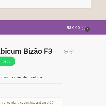
R$
0,00
0
bicum Bizão F3
onosco
cartão de crédito
a) ou
na chegada → cupom integral em até 7