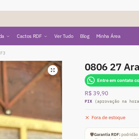
da
Cactos RDF
Ver Tudo
Blog
Minha Área
 F3
0806 27 Ara
🔍
Entre em contato c
R$
39,90
PIX
(aprovação na hor
Fora de estoque
🛡️
Garantia RDF:
podridão 