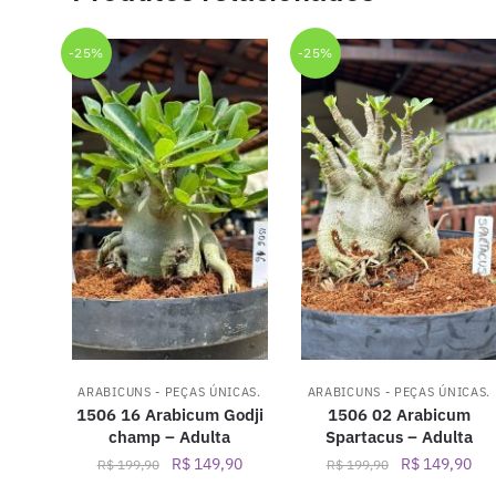
-25%
-25%
ARABICUNS - PEÇAS ÚNICAS.
ARABICUNS - PEÇAS ÚNICAS.
1506 16 Arabicum Godji
1506 02 Arabicum
champ – Adulta
Spartacus – Adulta
O
O
O
O
R$
149,90
R$
149,90
R$
199,90
R$
199,90
preço
preço
preço
pre