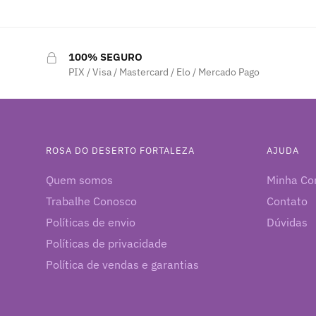
original
atual
original
atu
era:
é:
era:
é:
R$ 199,90.
R$ 149,90.
R$ 199,90.
R$ 
100% SEGURO
PIX / Visa / Mastercard / Elo / Mercado Pago
ROSA DO DESERTO FORTALEZA
AJUDA
Quem somos
Minha Co
Trabalhe Conosco
Contato
Políticas de envio
Dúvidas
Políticas de privacidade
Política de vendas e garantias