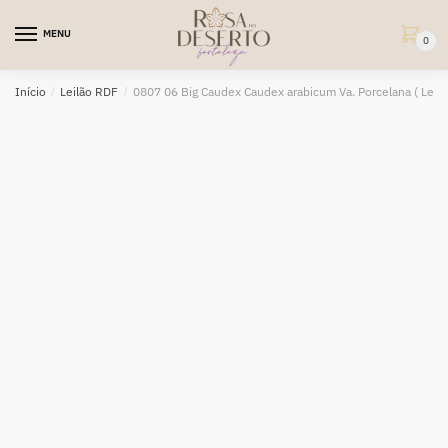
Skip
Skip
to
to
MENU
0
navigation
content
Início
/
Leilão RDF
/
0807 06 Big Caudex Caudex arabicum Va. Porcelana ( Leilã