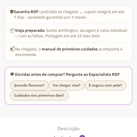
🛡️
Garantia RDF:
podridão na chegada → cupom integral em até
7 dias · variedade garantida por 3 meses
📦
Viaja preparada:
banho antifúngico, secagem e caixa individual
— com as folhas. Postagem em até 10 dias úteis
📬
Na chegada, o
manual de primeiros cuidados
acompanha a
encomenda
💬 Dúvidas antes de comprar? Pergunte ao Especialista RDF
Quando floresce?
Vai chegar viva?
É segura com pets?
Cuidados nos primeiros dias?
Descrição