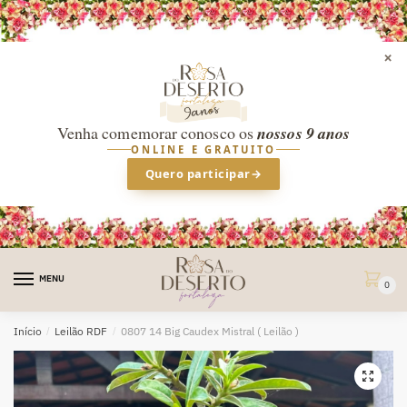
×
Venha comemorar conosco os
nossos 9 anos
ONLINE E GRATUITO
Quero participar
→
Skip
Skip
to
to
MENU
0
navigation
content
Início
/
Leilão RDF
/
0807 14 Big Caudex Mistral ( Leilão )
🔍