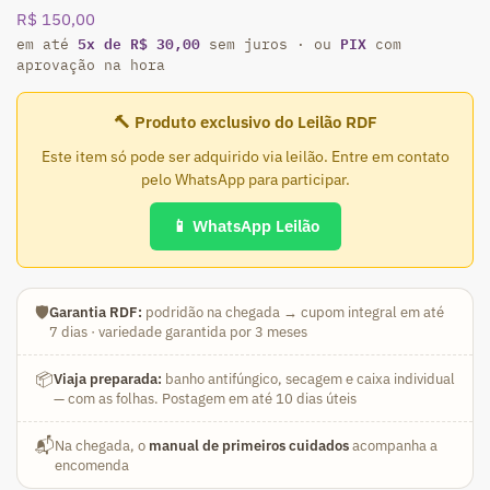
R$
150,00
5x de R$ 30,00
PIX
em até
sem juros · ou
com
aprovação na hora
🔨 Produto exclusivo do Leilão RDF
Este item só pode ser adquirido via leilão. Entre em contato
pelo WhatsApp para participar.
📱 WhatsApp Leilão
🛡️
Garantia RDF:
podridão na chegada → cupom integral em até
7 dias · variedade garantida por 3 meses
📦
Viaja preparada:
banho antifúngico, secagem e caixa individual
— com as folhas. Postagem em até 10 dias úteis
📬
Na chegada, o
manual de primeiros cuidados
acompanha a
encomenda