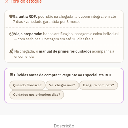
Fora de estoque
🛡️
Garantia RDF:
podridão na chegada → cupom integral em até
7 dias · variedade garantida por 3 meses
📦
Viaja preparada:
banho antifúngico, secagem e caixa individual
— com as folhas. Postagem em até 10 dias úteis
📬
Na chegada, o
manual de primeiros cuidados
acompanha a
encomenda
💬 Dúvidas antes de comprar? Pergunte ao Especialista RDF
Quando floresce?
Vai chegar viva?
É segura com pets?
Cuidados nos primeiros dias?
Descrição