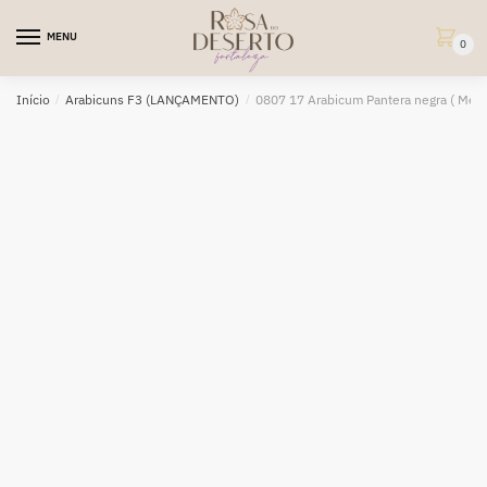
Skip
Skip
to
to
MENU
0
navigation
content
Início
/
Arabicuns F3 (LANÇAMENTO)
/
0807 17 Arabicum Pantera negra ( Mega 