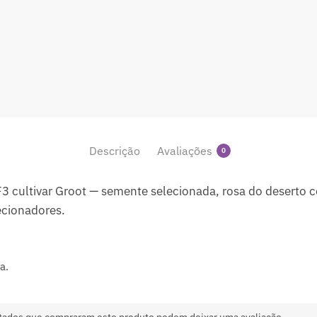
Descrição
Avaliações
0
 cultivar Groot — semente selecionada, rosa do deserto
ecionadores.
a.
tados que compraram este produto podem deixar uma avaliação.