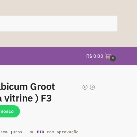
R$
0,00
0
abicum Groot
 vitrine ) F3
onosco
sem juros · ou
PIX
com aprovação