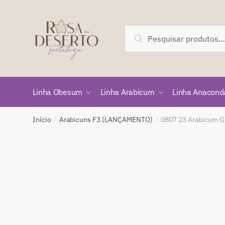
Skip
Skip
to
to
navigation
content
Pesquisar
Pesquisar
por:
Linha Obesum
Linha Arabicum
Linha Anacond
Início
Arabicuns F3 (LANÇAMENTO)
0807 23 Arabicum Gro
/
/