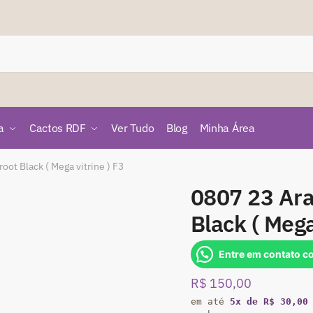
a
Cactos RDF
Ver Tudo
Blog
Minha Área
ot Black ( Mega vitrine ) F3
0807 23 Ar
Black ( Mega
Entre em contato c
R$
150,00
em até
5x de R$ 30,00