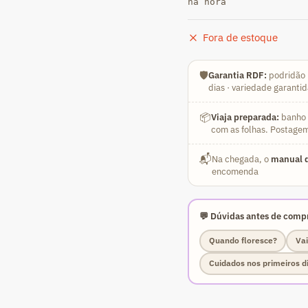
na hora
Fora de estoque
🛡️
Garantia RDF:
podridão 
dias · variedade garanti
📦
Viaja preparada:
banho a
com as folhas. Postagem
📬
Na chegada, o
manual d
encomenda
💬 Dúvidas antes de compr
Quando floresce?
Vai
Cuidados nos primeiros d