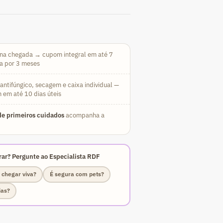
na chegada → cupom integral em até 7
da por 3 meses
ntifúngico, secagem e caixa individual —
 em até 10 dias úteis
e primeiros cuidados
acompanha a
ar? Pergunte ao Especialista RDF
 chegar viva?
É segura com pets?
ias?