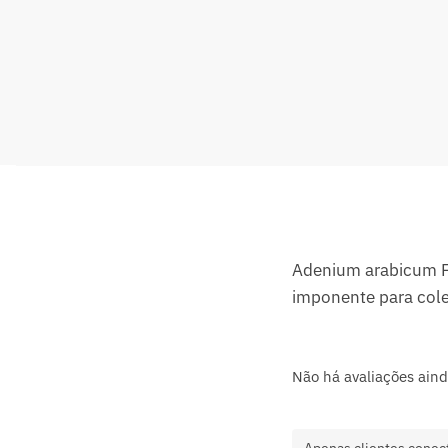
Adenium arabicum F3
imponente para col
Não há avaliações aind
Apenas clientes conec