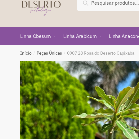
Pesquisar
por:
Linha Obesum
Linha Arabicum
Linha Anacon
Início
Peças Únicas
0907 28 Rosa do Deserto Capixaba
/
/