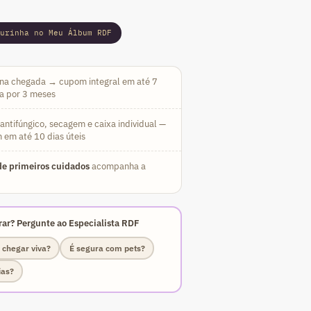
 49,90.
gurinha no Meu Álbum RDF
na chegada → cupom integral em até 7
da por 3 meses
ntifúngico, secagem e caixa individual —
 em até 10 dias úteis
e primeiros cuidados
acompanha a
ar? Pergunte ao Especialista RDF
 chegar viva?
É segura com pets?
ias?