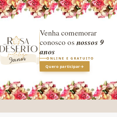
Venha comemorar
nossos 9
conosco os
anos
ONLINE E GRATUITO
Quero participar
→