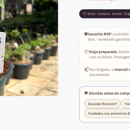
era:
é:
R$ 79,90.
R$
🃏 esta compra rende fi
🛡️
Garantia RDF:
podridão 
dias · variedade garanti
📦
Viaja preparada:
banho a
com as folhas. Postagem
📬
Na chegada, o
manual d
encomenda
💬 Dúvidas antes de compr
Quando floresce?
Vai
Cuidados nos primeiros d