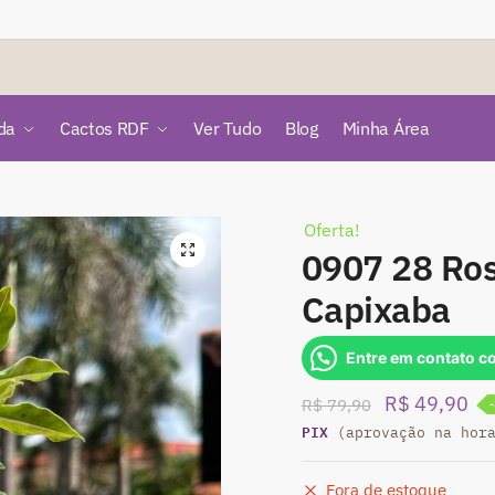
da
Cactos RDF
Ver Tudo
Blog
Minha Área
Oferta!
🔍
0907 28 Ros
Capixaba
Entre em contato c
O
O
R$
49,90
R$
79,90
PIX
preço
pr
(aprovação na hor
original
atu
Fora de estoque