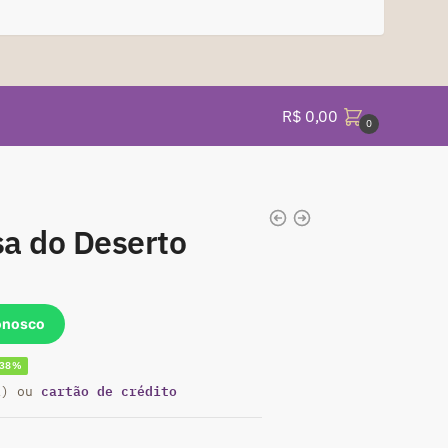
R$
0,00
0
a do Deserto
onosco
-38%
cartão de crédito
eço
a) ou
al