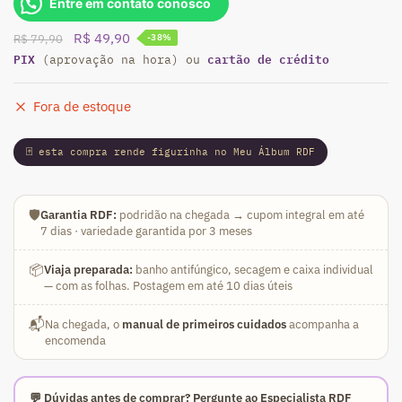
Entre em contato conosco
O
O
R$
49,90
R$
79,90
-38%
PIX
preço
preço
cartão de crédito
(aprovação na hora) ou
original
atual
era:
é:
Fora de estoque
R$ 79,90.
R$ 49,90.
🃏 esta compra rende figurinha no Meu Álbum RDF
🛡️
Garantia RDF:
podridão na chegada → cupom integral em até
7 dias · variedade garantida por 3 meses
📦
Viaja preparada:
banho antifúngico, secagem e caixa individual
— com as folhas. Postagem em até 10 dias úteis
📬
Na chegada, o
manual de primeiros cuidados
acompanha a
encomenda
💬 Dúvidas antes de comprar? Pergunte ao Especialista RDF