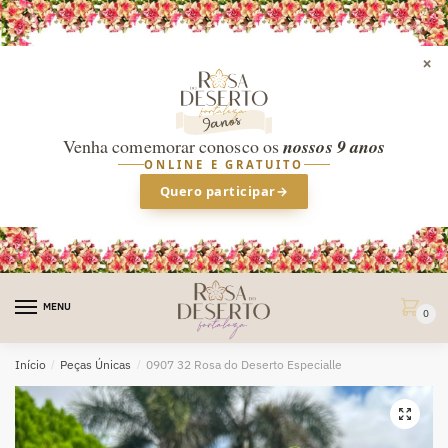
×
Venha comemorar conosco os
nossos 9 anos
ONLINE E GRATUITO
Quero participar
→
Skip
Skip
to
to
MENU
0
navigation
content
Início
/
Peças Únicas
/
0907 32 Rosa do Deserto Especialle
🔍