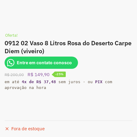
Oferta!
0912 02 Vaso 8 Litros Rosa do Deserto Carpe
Diem (viveiro)
Entre em contato conosco
O
O
R$
149,90
R$
200,00
-25%
preço
preço
em até
4x de R$ 37,48
sem juros · ou
PIX
com
aprovação na hora
original
atual
era:
é:
R$ 200,00.
R$ 149,90.
Fora de estoque