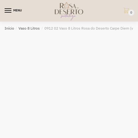
Skip
Skip
to
to
MENU
0
navigation
content
Início
/
Vaso 8 Litros
/
0912 02 Vaso 8 Litros Rosa do Deserto Carpe Diem (vive