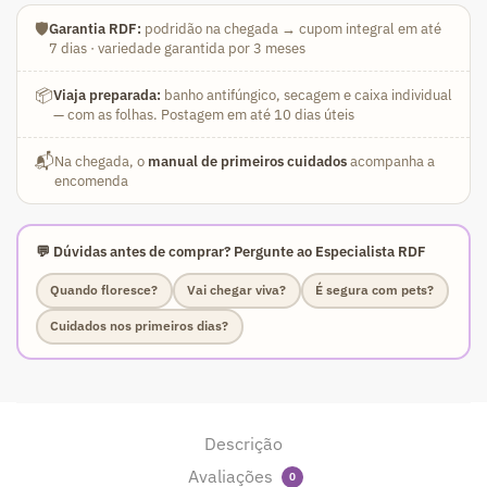
🛡️
Garantia RDF:
podridão na chegada → cupom integral em até
7 dias · variedade garantida por 3 meses
📦
Viaja preparada:
banho antifúngico, secagem e caixa individual
— com as folhas. Postagem em até 10 dias úteis
📬
Na chegada, o
manual de primeiros cuidados
acompanha a
encomenda
💬 Dúvidas antes de comprar? Pergunte ao Especialista RDF
Quando floresce?
Vai chegar viva?
É segura com pets?
Cuidados nos primeiros dias?
Descrição
Avaliações
0