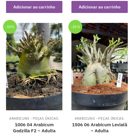
original
atual
original
atual
Adicionar ao carrinho
Adicionar ao carrinho
era:
é:
era:
é:
R$ 79,90.
R$ 49,90.
R$ 79,90.
R$ 49,90.
-50%
-25%
ARABICUNS - PEÇAS ÚNICAS.
ARABICUNS - PEÇAS ÚNICAS.
1006 04 Arabicum
1506 06 Arabicum Leviatã
Godzilla F2 – Adulta
– Adulta