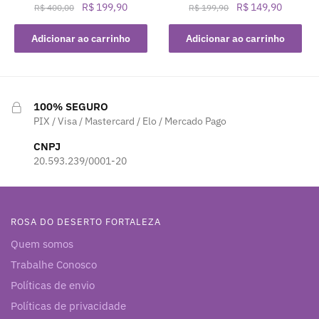
O
O
O
O
R$
199,90
R$
149,90
R$
400,00
R$
199,90
preço
preço
preço
preço
original
atual
original
atual
Adicionar ao carrinho
Adicionar ao carrinho
era:
é:
era:
é:
R$ 400,00.
R$ 199,90.
R$ 199,90.
R$ 149,
100% SEGURO
PIX / Visa / Mastercard / Elo / Mercado Pago
CNPJ
20.593.239/0001-20
ROSA DO DESERTO FORTALEZA
Quem somos
Trabalhe Conosco
Políticas de envio
Políticas de privacidade