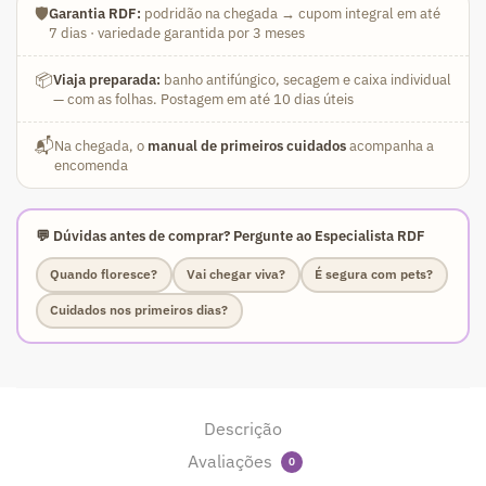
🛡️
Garantia RDF:
podridão na chegada → cupom integral em até
7 dias · variedade garantida por 3 meses
📦
Viaja preparada:
banho antifúngico, secagem e caixa individual
— com as folhas. Postagem em até 10 dias úteis
📬
Na chegada, o
manual de primeiros cuidados
acompanha a
encomenda
💬 Dúvidas antes de comprar? Pergunte ao Especialista RDF
Quando floresce?
Vai chegar viva?
É segura com pets?
Cuidados nos primeiros dias?
Descrição
Avaliações
0