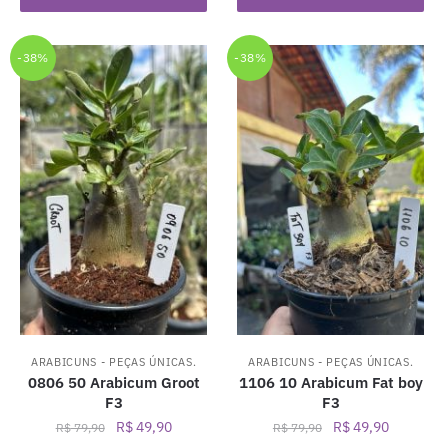
era:
é:
era:
é:
R$ 199,90.
R$ 149,90.
R$ 299,90.
R$ 199,
-38%
-38%
ARABICUNS - PEÇAS ÚNICAS.
ARABICUNS - PEÇAS ÚNICAS.
0806 50 Arabicum Groot
1106 10 Arabicum Fat boy
F3
F3
O
O
O
O
R$
49,90
R$
49,90
R$
79,90
R$
79,90
preço
preço
preço
preço