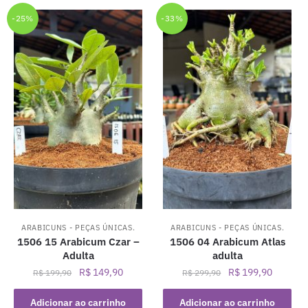
-25%
-33%
ARABICUNS - PEÇAS ÚNICAS.
ARABICUNS - PEÇAS ÚNICAS.
1506 15 Arabicum Czar –
1506 04 Arabicum Atlas
Adulta
adulta
O
O
O
O
R$
149,90
R$
199,90
R$
199,90
R$
299,90
preço
preço
preço
preço
original
atual
original
atual
Adicionar ao carrinho
Adicionar ao carrinho