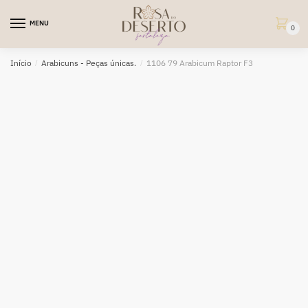
Skip
Skip
to
to
MENU
0
navigation
content
Início
/
Arabicuns - Peças únicas.
/
1106 79 Arabicum Raptor F3