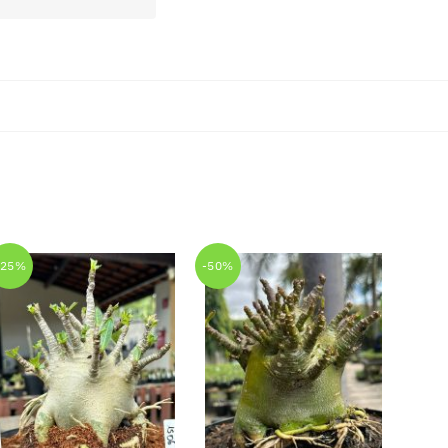
-25%
-50%