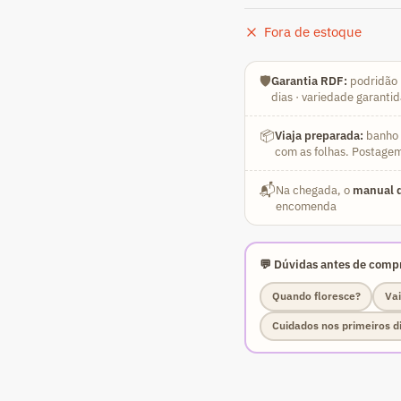
Fora de estoque
🛡️
Garantia RDF:
podridão 
dias · variedade garanti
📦
Viaja preparada:
banho a
com as folhas. Postagem
📬
Na chegada, o
manual d
encomenda
💬 Dúvidas antes de compr
Quando floresce?
Vai
Cuidados nos primeiros d