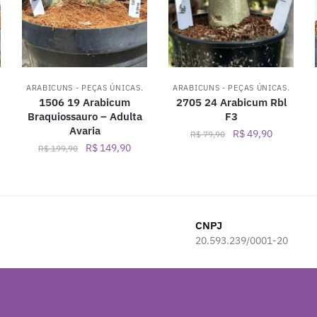
ARABICUNS - PEÇAS ÚNICAS.
ARABICUNS - PEÇAS ÚNICAS.
1506 19 Arabicum
2705 24 Arabicum Rbl
Braquiossauro – Adulta
F3
Avaria
O
O
R$
49,90
R$
79,90
O
O
R$
149,90
ço
preço
preço
R$
199,90
preço
preço
al
original
atual
original
atual
era:
é:
era:
é:
149,90.
R$ 79,90.
R$ 49,90.
R$ 199,90.
R$ 149,90.
CNPJ
20.593.239/0001-20