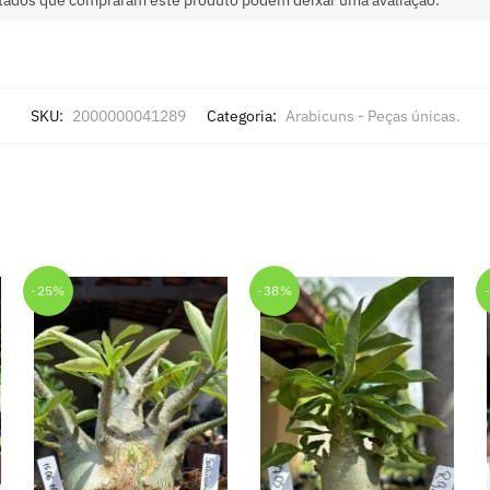
SKU:
2000000041289
Categoria:
Arabicuns - Peças únicas.
-25%
-38%