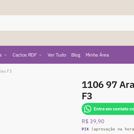
a
Cactos RDF
Ver Tudo
Blog
Minha Área
les F3
1106 97 Ar
F3
Entre em contato c
R$
39,90
PIX
(aprovação na hor