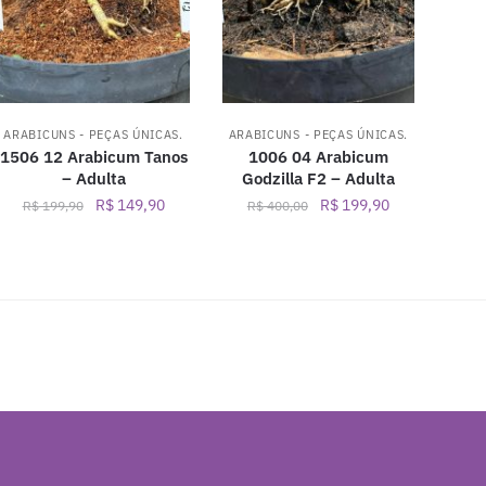
ARABICUNS - PEÇAS ÚNICAS.
ARABICUNS - PEÇAS ÚNICAS.
1506 12 Arabicum Tanos
1006 04 Arabicum
– Adulta
Godzilla F2 – Adulta
O
O
O
O
R$
149,90
R$
199,90
R$
199,90
R$
400,00
preço
preço
preço
preço
original
atual
original
atual
era:
é:
era:
é:
R$ 199,90.
R$ 149,90.
R$ 400,00.
R$ 199,90.