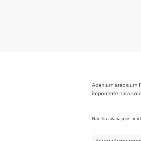
Adenium arabicum F3
imponente para col
Não há avaliações aind
Apenas clientes conec