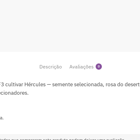
Descrição
Avaliações
0
 cultivar Hércules — semente selecionada, rosa do dese
ecionadores.
a.
tados que compraram este produto podem deixar uma avaliação.