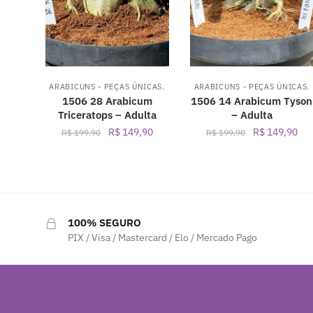
ARABICUNS - PEÇAS ÚNICAS.
ARABICUNS - PEÇAS ÚNICAS.
1506 28 Arabicum
1506 14 Arabicum Tyson
Triceratops – Adulta
– Adulta
O
O
O
O
R$
149,90
R$
149,90
R$
199,90
R$
199,90
preço
preço
preço
pre
original
atual
original
atu
era:
é:
era:
é:
R$ 199,90.
R$ 149,90.
R$ 199,90.
R$ 
100% SEGURO
PIX / Visa / Mastercard / Elo / Mercado Pago