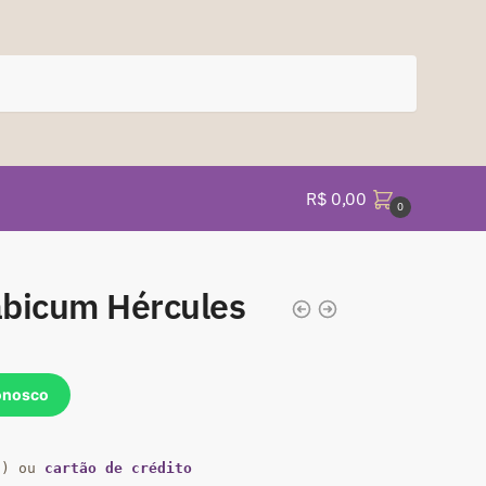
R$
0,00
0
abicum Hércules
onosco
a) ou
cartão de crédito