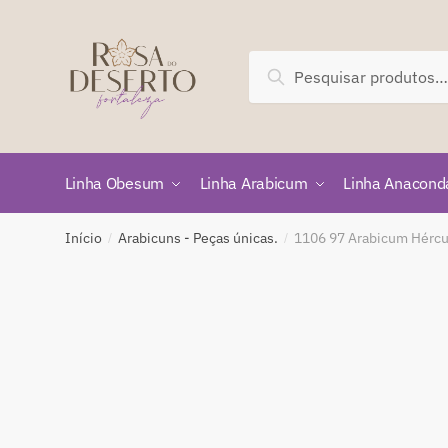
Skip
Skip
to
to
navigation
content
Pesquisar
Pesquisar
por:
Linha Obesum
Linha Arabicum
Linha Anacond
Início
Arabicuns - Peças únicas.
1106 97 Arabicum Hércu
/
/