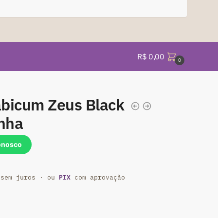
R$
0,00
0
abicum Zeus Black
nha
onosco
PIX
sem juros · ou
com aprovação