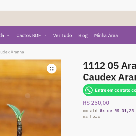
da
Cactos RDF
Ver Tudo
Blog
Minha Área
audex Aranha
1112 05 Ar
🔍
Caudex Ara
Entre em contato c
R$
250,00
8x de R$ 31,25
em até
na hora