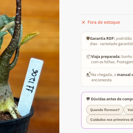
Fora de estoque
🛡️
Garantia RDF:
podridão 
dias · variedade garanti
📦
Viaja preparada:
banho a
com as folhas. Postagem
📬
Na chegada, o
manual d
encomenda
💬 Dúvidas antes de compr
Quando floresce?
Vai
Cuidados nos primeiros d