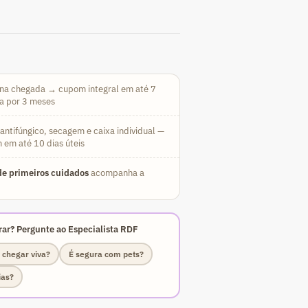
na chegada → cupom integral em até 7
da por 3 meses
ntifúngico, secagem e caixa individual —
 em até 10 dias úteis
e primeiros cuidados
acompanha a
ar? Pergunte ao Especialista RDF
 chegar viva?
É segura com pets?
ias?