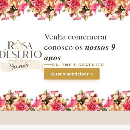
Venha comemorar
nossos 9
conosco os
anos
ONLINE E GRATUITO
Quero participar
→