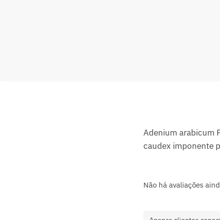
Adenium arabicum F3
caudex imponente p
Não há avaliações aind
Apenas clientes conec