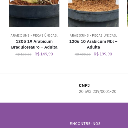
ARABICUNS - PEÇAS ÚNICAS.
ARABICUNS - PEÇAS ÚNICAS.
1305 19 Arabicum
1206 10 Arabicum Rbl –
Braquiossauro – Adulta
Adulta
O
O
O
O
R$
149,90
R$
199,90
R$
199,90
R$
400,00
preço
preço
preço
preço
original
atual
original
atual
era:
é:
era:
é:
R$ 199,90.
R$ 149,90.
R$ 400,00.
R$ 199,9
CNPJ
20.593.239/0001-20
ENCONTRE-NOS