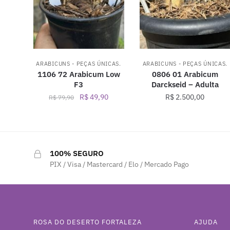
ARABICUNS - PEÇAS ÚNICAS.
ARABICUNS - PEÇAS ÚNICAS.
1106 72 Arabicum Low
0806 01 Arabicum
F3
Darckseid – Adulta
O
O
R$
49,90
R$
2.500,00
R$
79,90
preço
preço
original
atual
era:
é:
R$ 79,90.
R$ 49,90.
100% SEGURO
PIX / Visa / Mastercard / Elo / Mercado Pago
ROSA DO DESERTO FORTALEZA
AJUDA