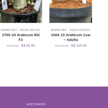
ARABICUNS - PEÇAS ÚNICAS.
ARABICUNS - PEÇAS ÚNICAS.
2705 24 Arabicum Rbl
1506 15 Arabicum Czar
F3
– Adulta
O
O
O
O
R$
49,90
R$
149,90
R$
79,90
R$
199,90
preço
preço
preço
preço
original
atual
original
atual
era:
é:
era:
é:
0.
R$ 79,90.
R$ 49,90.
R$ 199,90.
R$ 149,90.
ACEITAMOS