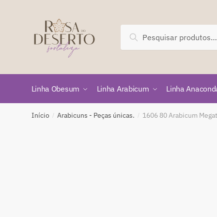
Skip
Skip
to
to
navigation
content
Pesquisar
Pesquisar
por:
Linha Obesum
Linha Arabicum
Linha Anacond
Início
Arabicuns - Peças únicas.
1606 80 Arabicum Megat
/
/