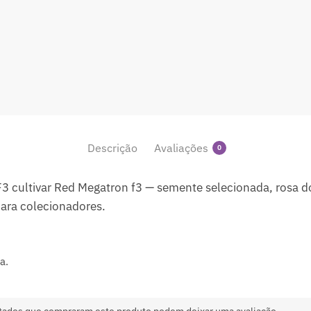
Descrição
Avaliações
0
 cultivar Red Megatron f3 — semente selecionada, rosa d
ara colecionadores.
a.
tados que compraram este produto podem deixar uma avaliação.