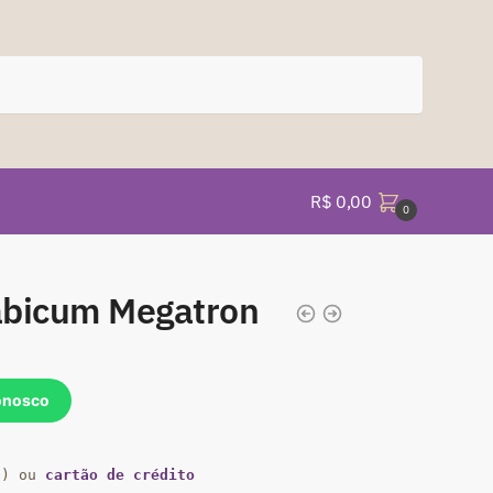
R$
0,00
0
abicum Megatron
onosco
a) ou
cartão de crédito