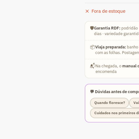
Fora de estoque
🛡️
Garantia RDF:
podridão 
dias · variedade garanti
📦
Viaja preparada:
banho a
com as folhas. Postagem
📬
Na chegada, o
manual d
encomenda
💬 Dúvidas antes de compr
Quando floresce?
Vai
Cuidados nos primeiros d