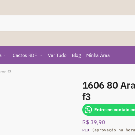
a
Cactos RDF
Ver Tudo
Blog
Minha Área
ron f3
1606 80 Ar
f3
Entre em contato c
R$
39,90
PIX
(aprovação na hor