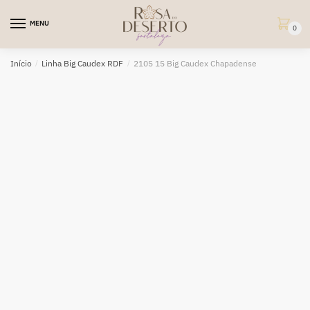
Skip
Skip
to
to
MENU
0
navigation
content
Início
/
Linha Big Caudex RDF
/
2105 15 Big Caudex Chapadense