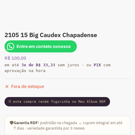
2105 15 Big Caudex Chapadense
Entre em contato conosco
R$
100,00
em até
3x de R$ 33,33
sem juros · ou
PIX
com
aprovação na hora
Fora de estoque
🃏 esta compra rende figurinha no Meu Álbum RDF
🛡️
Garantia RDF:
podridão na chegada → cupom integral em até
7 dias · variedade garantida por 3 meses