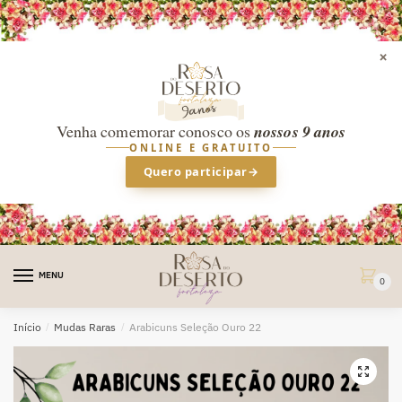
×
Venha comemorar conosco os
nossos 9 anos
ONLINE E GRATUITO
Quero participar
→
Skip
Skip
to
to
MENU
0
navigation
content
Início
/
Mudas Raras
/
Arabicuns Seleção Ouro 22
🔍