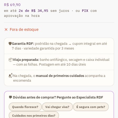
R$
69,90
2x de R$ 34,95
PIX
em até
sem juros · ou
com
aprovação na hora
Fora de estoque
🛡️
Garantia RDF:
podridão na chegada → cupom integral em até
7 dias · variedade garantida por 3 meses
📦
Viaja preparada:
banho antifúngico, secagem e caixa individual
— com as folhas. Postagem em até 10 dias úteis
📬
Na chegada, o
manual de primeiros cuidados
acompanha a
encomenda
💬 Dúvidas antes de comprar? Pergunte ao Especialista RDF
Quando floresce?
Vai chegar viva?
É segura com pets?
Cuidados nos primeiros dias?