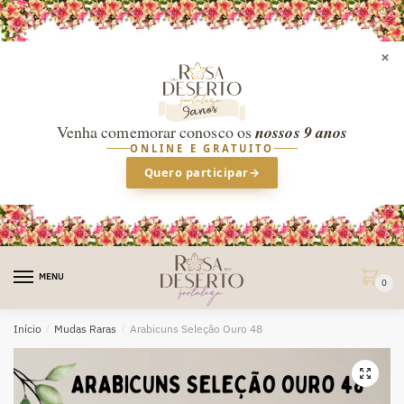
×
Venha comemorar conosco os
nossos 9 anos
ONLINE E GRATUITO
Quero participar
→
Skip
Skip
to
to
MENU
0
navigation
content
Início
/
Mudas Raras
/
Arabicuns Seleção Ouro 48
🔍