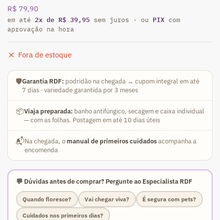
R$
79,90
2x de R$ 39,95
PIX
em até
sem juros · ou
com
aprovação na hora
Fora de estoque
🛡️
Garantia RDF:
podridão na chegada → cupom integral em até
7 dias · variedade garantida por 3 meses
📦
Viaja preparada:
banho antifúngico, secagem e caixa individual
— com as folhas. Postagem em até 10 dias úteis
📬
Na chegada, o
manual de primeiros cuidados
acompanha a
encomenda
💬 Dúvidas antes de comprar? Pergunte ao Especialista RDF
Quando floresce?
Vai chegar viva?
É segura com pets?
Cuidados nos primeiros dias?