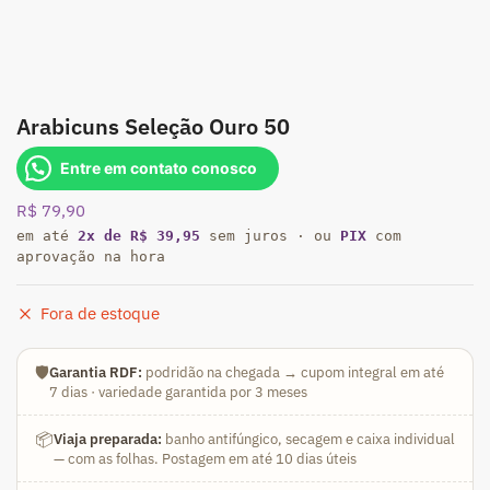
Arabicuns Seleção Ouro 50
Entre em contato conosco
R$
79,90
em até
2x de R$ 39,95
sem juros · ou
PIX
com
aprovação na hora
Fora de estoque
🛡️
Garantia RDF:
podridão na chegada → cupom integral em até
7 dias · variedade garantida por 3 meses
📦
Viaja preparada:
banho antifúngico, secagem e caixa individual
— com as folhas. Postagem em até 10 dias úteis