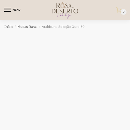
Skip
Skip
to
to
MENU
0
navigation
content
Início
/
Mudas Raras
/
Arabicuns Seleção Ouro 50