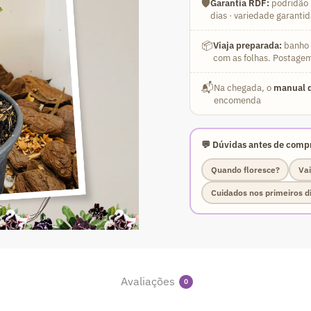
🛡️
Garantia RDF:
podridão 
dias · variedade garanti
📦
Viaja preparada:
banho a
com as folhas. Postagem
📬
Na chegada, o
manual d
encomenda
💬 Dúvidas antes de compr
Quando floresce?
Vai
Cuidados nos primeiros d
Avaliações
0