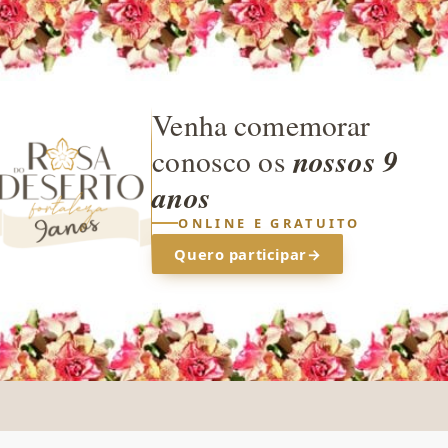
Venha comemorar
nossos 9
conosco os
anos
ONLINE E GRATUITO
Quero participar
→