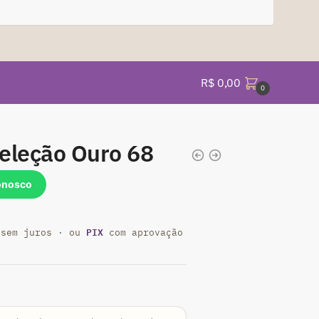
R$
0,00
0
eleção Ouro 68
onosco
PIX
sem juros · ou
com aprovação