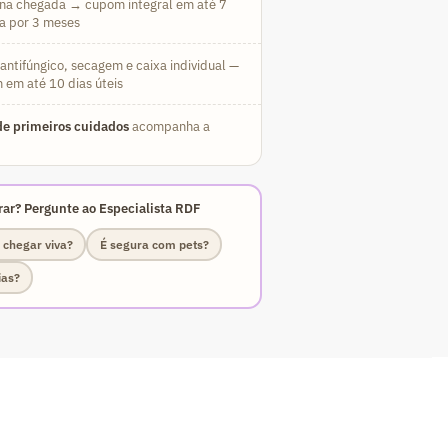
na chegada → cupom integral em até 7
da por 3 meses
ntifúngico, secagem e caixa individual —
 em até 10 dias úteis
e primeiros cuidados
acompanha a
ar? Pergunte ao Especialista RDF
 chegar viva?
É segura com pets?
ias?