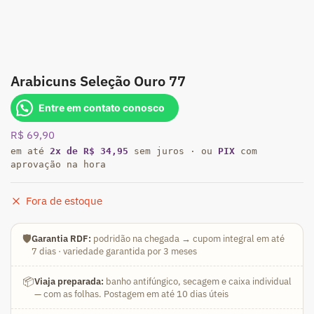
Arabicuns Seleção Ouro 77
Entre em contato conosco
R$
69,90
em até
2x de R$ 34,95
sem juros · ou
PIX
com
aprovação na hora
Fora de estoque
🛡️
Garantia RDF:
podridão na chegada → cupom integral em até
7 dias · variedade garantida por 3 meses
📦
Viaja preparada:
banho antifúngico, secagem e caixa individual
— com as folhas. Postagem em até 10 dias úteis