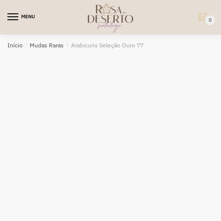
Skip
Skip
to
to
MENU
0
navigation
content
Início
/
Mudas Raras
/
Arabicuns Seleção Ouro 77