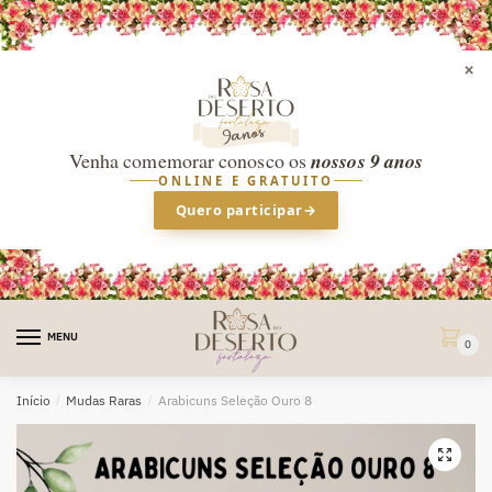
×
Venha comemorar conosco os
nossos 9 anos
ONLINE E GRATUITO
Quero participar
→
Skip
Skip
to
to
MENU
0
navigation
content
Início
/
Mudas Raras
/
Arabicuns Seleção Ouro 8
🔍