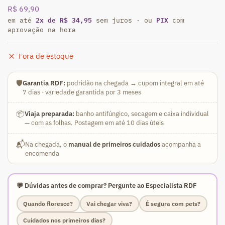
R$
69,90
2x de R$ 34,95
PIX
em até
sem juros · ou
com
aprovação na hora
Fora de estoque
🛡️
Garantia RDF:
podridão na chegada → cupom integral em até
7 dias · variedade garantida por 3 meses
📦
Viaja preparada:
banho antifúngico, secagem e caixa individual
— com as folhas. Postagem em até 10 dias úteis
📬
Na chegada, o
manual de primeiros cuidados
acompanha a
encomenda
💬 Dúvidas antes de comprar? Pergunte ao Especialista RDF
Quando floresce?
Vai chegar viva?
É segura com pets?
Cuidados nos primeiros dias?