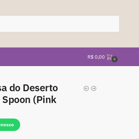
R$
0,00
0
sa do Deserto
f Spoon (Pink
onosco