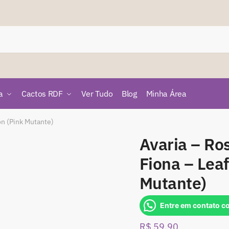
a
Cactos RDF
Ver Tudo
Blog
Minha Área
on (Pink Mutante)
Avaria – Ro
Fiona – Lea
Mutante)
Entre em contato c
R$
59,90