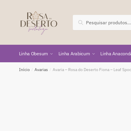
Skip
Skip
to
to
navigation
content
Pesquisar
Pesquisar
por:
Linha Obesum
Linha Arabicum
Linha Anacond
Início
Avarias
Avaria – Rosa do Deserto Fiona – Leaf Spo
/
/