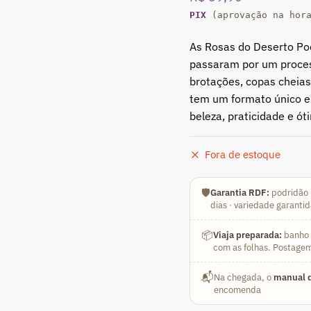
PIX
(aprovação na hor
As Rosas do Deserto Pod
passaram por um proces
brotações, copas cheias
tem um formato único e
beleza, praticidade e ót
Fora de estoque
🛡️
Garantia RDF:
podridão 
dias · variedade garanti
📦
Viaja preparada:
banho a
com as folhas. Postagem
📬
Na chegada, o
manual d
encomenda