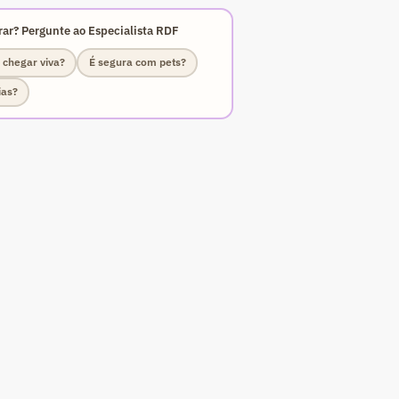
ar? Pergunte ao Especialista RDF
 chegar viva?
É segura com pets?
ias?