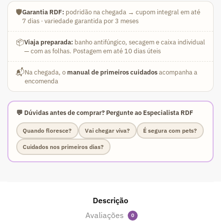
🛡️
Garantia RDF:
podridão na chegada → cupom integral em até
7 dias · variedade garantida por 3 meses
📦
Viaja preparada:
banho antifúngico, secagem e caixa individual
— com as folhas. Postagem em até 10 dias úteis
📬
Na chegada, o
manual de primeiros cuidados
acompanha a
encomenda
💬 Dúvidas antes de comprar? Pergunte ao Especialista RDF
Quando floresce?
Vai chegar viva?
É segura com pets?
Cuidados nos primeiros dias?
Descrição
Avaliações
0