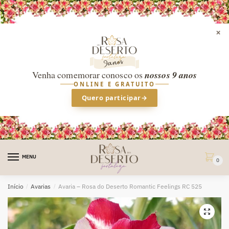
×
Venha comemorar conosco os
nossos 9 anos
ONLINE E GRATUITO
Quero participar
→
Skip
Skip
to
to
MENU
0
navigation
content
Início
/
Avarias
/
Avaria – Rosa do Deserto Romantic Feelings RC 525
🔍