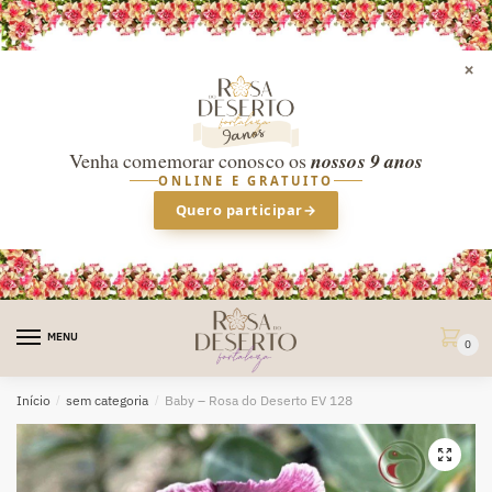
×
Venha comemorar conosco os
nossos 9 anos
ONLINE E GRATUITO
Quero participar
→
Skip
Skip
to
to
MENU
0
navigation
content
Início
/
sem categoria
/
Baby – Rosa do Deserto EV 128
🔍