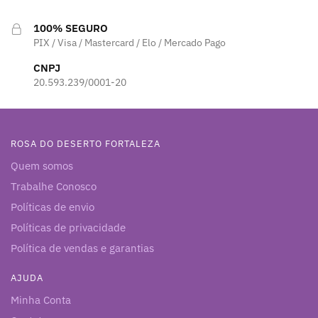
100% SEGURO
PIX / Visa / Mastercard / Elo / Mercado Pago
CNPJ
20.593.239/0001-20
ROSA DO DESERTO FORTALEZA
Quem somos
Trabalhe Conosco
Políticas de envio
Políticas de privacidade
Política de vendas e garantias
AJUDA
Minha Conta