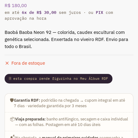
R$
180,00
6x de R$ 30,00
PIX
em até
sem juros · ou
com
aprovação na hora
Baobá Baoba Neon 92 — colorida, caudex escultural com
genética selecionada. Enxertada no viveiro RDF. Envio para
todo o Brasil.
Fora de estoque
🃏 esta compra rende figurinha no Meu Álbum RDF
🛡️
Garantia RDF:
podridão na chegada → cupom integral em até
7 dias · variedade garantida por 3 meses
📦
Viaja preparada:
banho antifúngico, secagem e caixa individual
— com as folhas. Postagem em até 10 dias úteis
📬
Na chegada, o
manual de primeiros cuidados
acompanha a