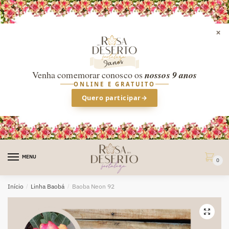
×
Venha comemorar conosco os
nossos 9 anos
ONLINE E GRATUITO
Quero participar
→
Skip
Skip
to
to
MENU
0
navigation
content
Início
/
Linha Baobá
/
Baoba Neon 92
🔍