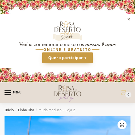
×
Venha comemorar conosco os
nossos 9 anos
ONLINE E GRATUITO
Quero participar
→
Skip
Skip
to
to
MENU
0
navigation
content
Início
/
Linha Dha
/
Muda Medusa – Loja 2
🔍