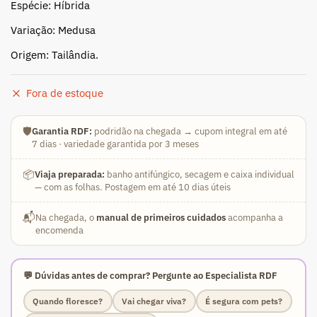
Espécie: Híbrida
Variação: Medusa
Origem: Tailândia.
Fora de estoque
🛡️
Garantia RDF:
podridão na chegada → cupom integral em até
7 dias · variedade garantida por 3 meses
📦
Viaja preparada:
banho antifúngico, secagem e caixa individual
— com as folhas. Postagem em até 10 dias úteis
📬
Na chegada, o
manual de primeiros cuidados
acompanha a
encomenda
💬 Dúvidas antes de comprar? Pergunte ao Especialista RDF
Quando floresce?
Vai chegar viva?
É segura com pets?