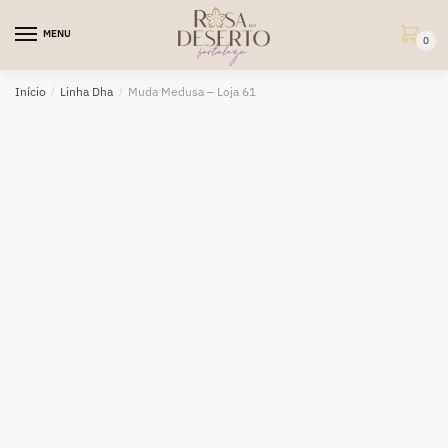
Skip
Skip
to
to
MENU
0
navigation
content
Início
/
Linha Dha
/
Muda Medusa – Loja 61