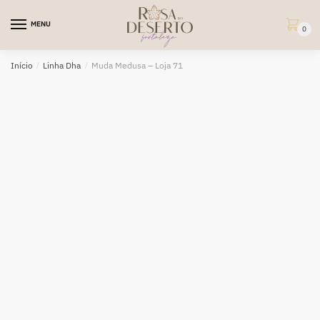
Skip
Skip
to
to
MENU
0
navigation
content
Início
/
Linha Dha
/
Muda Medusa – Loja 71