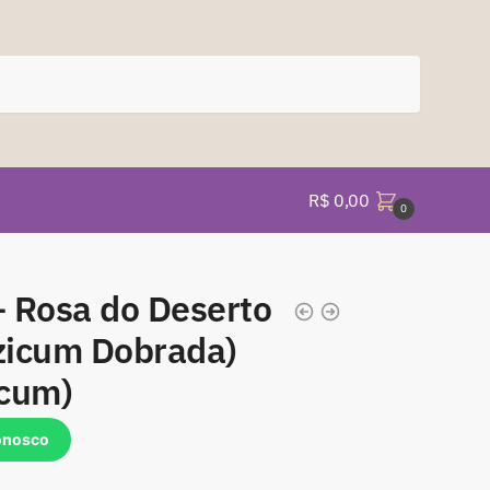
R$
0,00
0
 Rosa do Deserto
zicum Dobrada)
icum)
onosco