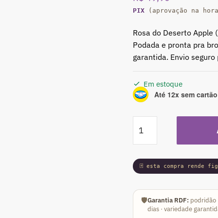
PIX
(aprovação na hor
Rosa do Deserto Apple 
Podada e pronta pra bro
garantida. Envio seguro 
Em estoque
Até 12x sem cartão
Podadinha
-
Rosa
do
🃏 esta compra rende fi
Deserto
Apple
(Swazicum
🛡️
Garantia RDF:
podridão 
Dobrada)
dias · variedade garanti