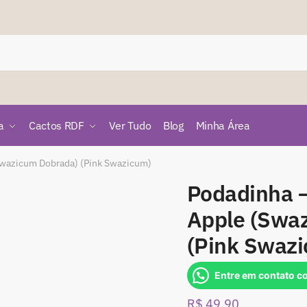
a
Cactos RDF
Ver Tudo
Blog
Minha Área
Swazicum Dobrada) (Pink Swazicum)
Podadinha –
Apple (Swa
(Pink Swaz
Entre em contato c
R$
49,90