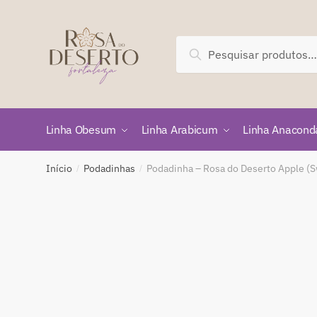
Skip
Skip
to
to
navigation
content
Pesquisar
Pesquisar
por:
Linha Obesum
Linha Arabicum
Linha Anacond
Início
Podadinhas
Podadinha – Rosa do Deserto Apple (
/
/