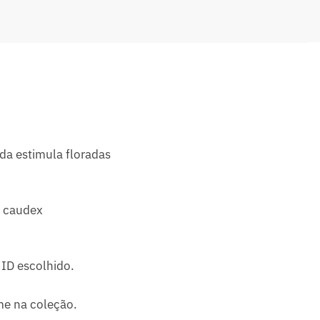
da estimula floradas
e caudex
ID escolhido.
me na coleção.