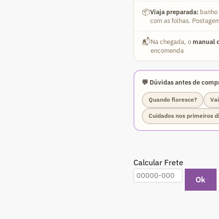
(Pink
📦
Viaja preparada:
banho a
Swazicum)
com as folhas. Postagem
quantidade
📬
Na chegada, o
manual d
encomenda
💬 Dúvidas antes de compr
Quando floresce?
Vai
Cuidados nos primeiros d
Calcular Frete
Ok