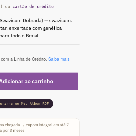
a) ou
cartão de crédito
(Swazicum Dobrada) — swazicum.
tar, enxertada com genética
para todo o Brasil.
com a Linha de Crédito.
Saiba mais
Adicionar ao carrinho
gurinha no Meu Álbum RDF
na chegada → cupom integral em até 7
da por 3 meses