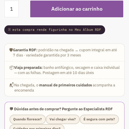
Podadinha
Adicionar ao carrinho
-
Rosa
do
🃏 esta compra rende figurinha no Meu Álbum RDF
Deserto
ARM
14
🛡️
Garantia RDF:
podridão na chegada → cupom integral em até
(Branca
7 dias · variedade garantida por 3 meses
Florífera)
quantidade
📦
Viaja preparada:
banho antifúngico, secagem e caixa individual
— com as folhas. Postagem em até 10 dias úteis
📬
Na chegada, o
manual de primeiros cuidados
acompanha a
encomenda
💬 Dúvidas antes de comprar? Pergunte ao Especialista RDF
Quando floresce?
Vai chegar viva?
É segura com pets?
Cuidados nos primeiros dias?