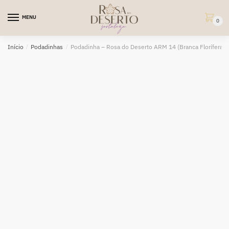
Skip
Skip
to
to
MENU
0
navigation
content
Início
/
Podadinhas
/
Podadinha – Rosa do Deserto ARM 14 (Branca Florífera)