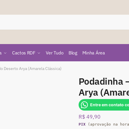
a
Cactos RDF
Ver Tudo
Blog
Minha Área
o Deserto Arya (Amarela Clássica)
Podadinha –
Arya (Amare
Entre em contato c
R$
49,90
PIX
(aprovação na hor