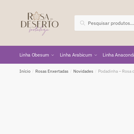
Skip
Skip
to
to
navigation
content
Pesquisar
Pesquisar
por:
Linha Obesum
Linha Arabicum
Linha Anacond
Início
Rosas Enxertadas
Novidades
Podadinha – Rosa d
/
/
/