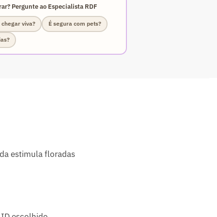
ar? Pergunte ao Especialista RDF
 chegar viva?
É segura com pets?
ias?
da estimula floradas
ID escolhido.