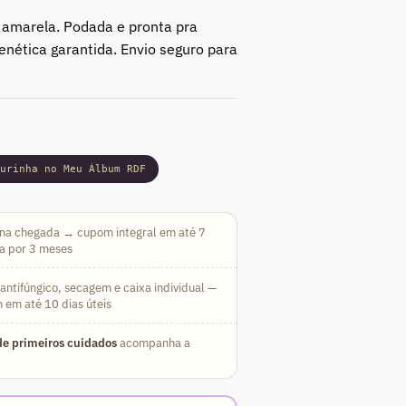
 amarela. Podada e pronta pra
enética garantida. Envio seguro para
gurinha no Meu Álbum RDF
na chegada → cupom integral em até 7
da por 3 meses
ntifúngico, secagem e caixa individual —
 em até 10 dias úteis
e primeiros cuidados
acompanha a