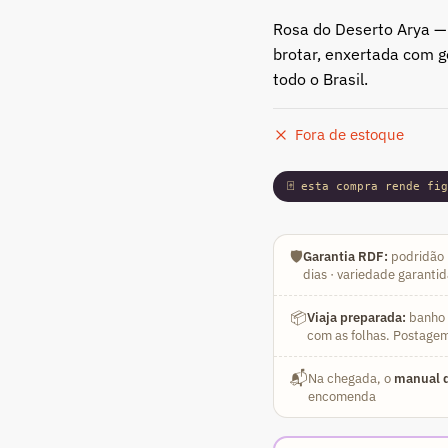
Rosa do Deserto Arya —
brotar, enxertada com g
todo o Brasil.
Fora de estoque
🃏 esta compra rende fi
🛡️
Garantia RDF:
podridão 
dias · variedade garanti
📦
Viaja preparada:
banho a
com as folhas. Postagem
📬
Na chegada, o
manual d
encomenda