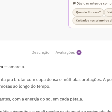
💬 Dúvidas antes de compr
Quando floresce?
Vai
Cuidados nos primeiros d
Descrição
Avaliações
0
ya
— amarela.
nta pra brotar com copa densa e múltiplas brotações. A po
umosas ao longo do tempo.
antes, com a energia do sol em cada pétala.
ética garantida — você recebe exatamente a variedade do 