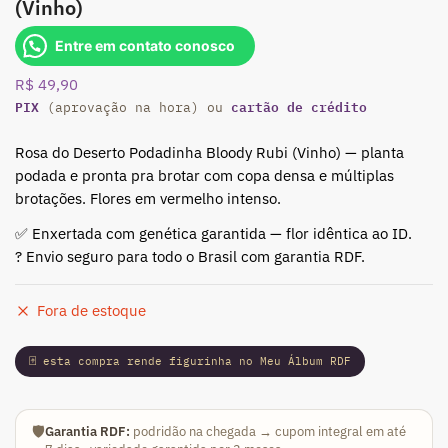
(Vinho)
Entre em contato conosco
R$
49,90
PIX
cartão de crédito
(aprovação na hora) ou
Rosa do Deserto Podadinha Bloody Rubi (Vinho) — planta
podada e pronta pra brotar com copa densa e múltiplas
brotações. Flores em vermelho intenso.
✅ Enxertada com genética garantida — flor idêntica ao ID.
? Envio seguro para todo o Brasil com garantia RDF.
Fora de estoque
🃏 esta compra rende figurinha no Meu Álbum RDF
🛡️
Garantia RDF:
podridão na chegada → cupom integral em até