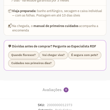
7 dias · variedade garantida por 3 meses
📦
Viaja preparada:
banho antifúngico, secagem e caixa individual
— com as folhas. Postagem em até 10 dias úteis
📬
Na chegada, o
manual de primeiros cuidados
acompanha a
encomenda
💬 Dúvidas antes de comprar? Pergunte ao Especialista RDF
Quando floresce?
Vai chegar viva?
É segura com pets?
Cuidados nos primeiros dias?
Avaliações
0
SKU:
2000000012373