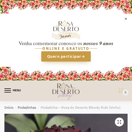
×
Venha comemorar conosco os
nossos 9 anos
ONLINE E GRATUITO
Quero participar
→
Skip
Skip
to
to
MENU
0
navigation
content
Início
/
Podadinhas
/
Podadinha – Rosa do Deserto Bloody Rubi (Vinho)
🔍