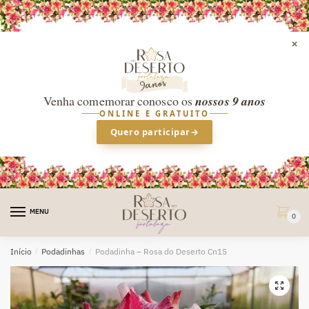
×
Venha comemorar conosco os
nossos 9 anos
ONLINE E GRATUITO
Quero participar
→
Skip
Skip
to
to
MENU
0
navigation
content
Início
/
Podadinhas
/
Podadinha – Rosa do Deserto Cn15
🔍