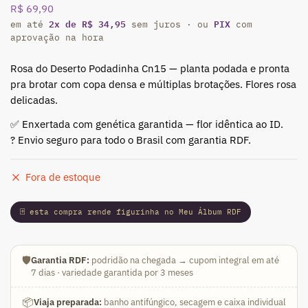
R$
69,90
2x de R$ 34,95
PIX
em até
sem juros · ou
com
aprovação na hora
Rosa do Deserto Podadinha Cn15 — planta podada e pronta
pra brotar com copa densa e múltiplas brotações. Flores rosa
delicadas.
✅ Enxertada com genética garantida — flor idêntica ao ID.
? Envio seguro para todo o Brasil com garantia RDF.
Fora de estoque
🃏 esta compra rende figurinha no Meu Álbum RDF
🛡️
Garantia RDF:
podridão na chegada → cupom integral em até
7 dias · variedade garantida por 3 meses
📦
Viaja preparada:
banho antifúngico, secagem e caixa individual