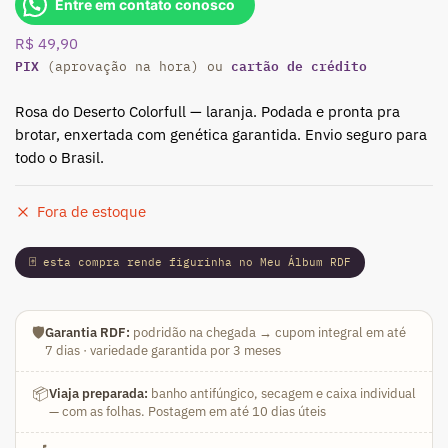
Entre em contato conosco
R$
49,90
PIX
cartão de crédito
(aprovação na hora) ou
Rosa do Deserto Colorfull — laranja. Podada e pronta pra
brotar, enxertada com genética garantida. Envio seguro para
todo o Brasil.
Fora de estoque
🃏 esta compra rende figurinha no Meu Álbum RDF
🛡️
Garantia RDF:
podridão na chegada → cupom integral em até
7 dias · variedade garantida por 3 meses
📦
Viaja preparada:
banho antifúngico, secagem e caixa individual
— com as folhas. Postagem em até 10 dias úteis