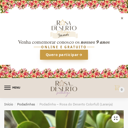
×
Venha comemorar conosco os
nossos 9 anos
ONLINE E GRATUITO
Quero participar
→
Skip
Skip
to
to
MENU
0
navigation
content
Início
/
Podadinhas
/
Podadinha – Rosa do Deserto Colorfull (Laranja)
🔍