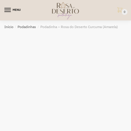
Skip
Skip
to
to
MENU
0
navigation
content
Início
/
Podadinhas
/
Podadinha – Rosa do Deserto Curcuma (Amarela)