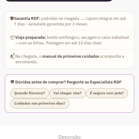
🛡️
Garantia RDF:
podridão na chegada → cupom integral em até
7 dias · variedade garantida por 3 meses
📦
Viaja preparada:
banho antifúngico, secagem e caixa individual
— com as folhas. Postagem em até 10 dias úteis
📬
Na chegada, o
manual de primeiros cuidados
acompanha a
encomenda
💬 Dúvidas antes de comprar? Pergunte ao Especialista RDF
Quando floresce?
Vai chegar viva?
É segura com pets?
Cuidados nos primeiros dias?
Descrição