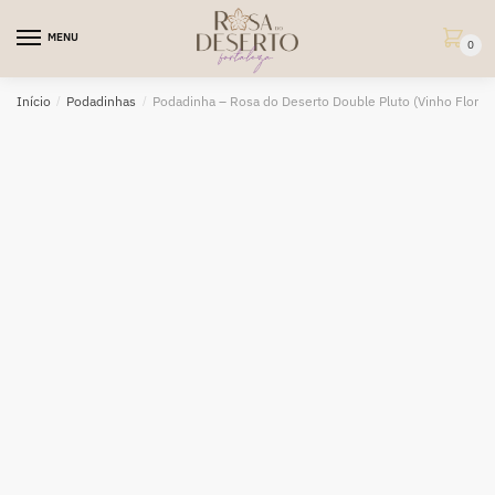
Skip
Skip
to
to
MENU
0
navigation
content
Início
/
Podadinhas
/
Podadinha – Rosa do Deserto Double Pluto (Vinho Florífe