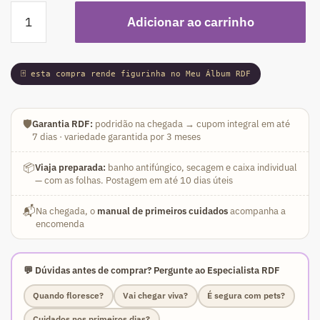
Podadinha
Adicionar ao carrinho
-
Rosa
do
🃏 esta compra rende figurinha no Meu Álbum RDF
Deserto
Double
Pluto
🛡️
Garantia RDF:
podridão na chegada → cupom integral em até
(Vinho
7 dias · variedade garantida por 3 meses
Florífera)
quantidade
📦
Viaja preparada:
banho antifúngico, secagem e caixa individual
— com as folhas. Postagem em até 10 dias úteis
📬
Na chegada, o
manual de primeiros cuidados
acompanha a
encomenda
💬 Dúvidas antes de comprar? Pergunte ao Especialista RDF
Quando floresce?
Vai chegar viva?
É segura com pets?
Cuidados nos primeiros dias?