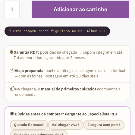
Podadinha
Adicionar ao carrinho
-
Rosa
do
🃏 esta compra rende figurinha no Meu Álbum RDF
Deserto
Duquesa
(Rosa
🛡️
Garantia RDF:
podridão na chegada → cupom integral em até
Florífera)
7 dias · variedade garantida por 3 meses
quantidade
📦
Viaja preparada:
banho antifúngico, secagem e caixa individual
— com as folhas. Postagem em até 10 dias úteis
📬
Na chegada, o
manual de primeiros cuidados
acompanha a
encomenda
💬 Dúvidas antes de comprar? Pergunte ao Especialista RDF
Quando floresce?
Vai chegar viva?
É segura com pets?
Cuidados nos primeiros dias?