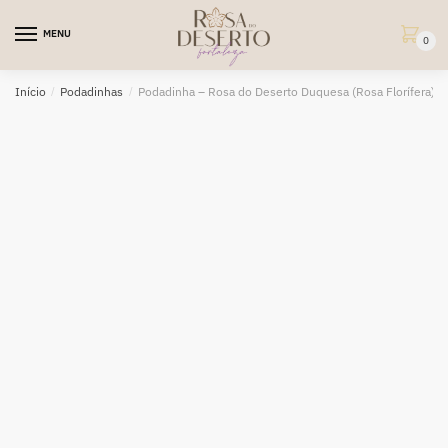
Skip
Skip
to
to
MENU
0
navigation
content
Início
/
Podadinhas
/
Podadinha – Rosa do Deserto Duquesa (Rosa Florífera)