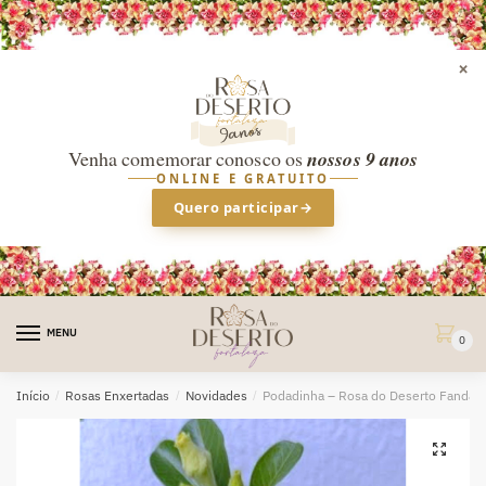
×
Venha comemorar conosco os
nossos 9 anos
ONLINE E GRATUITO
Quero participar
→
Skip
Skip
to
to
MENU
0
navigation
content
Início
/
Rosas Enxertadas
/
Novidades
/
Podadinha – Rosa do Deserto Fandan
🔍