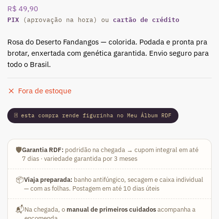
R$
49,90
PIX
cartão de crédito
(aprovação na hora) ou
Rosa do Deserto Fandangos — colorida. Podada e pronta pra
brotar, enxertada com genética garantida. Envio seguro para
todo o Brasil.
Fora de estoque
🃏 esta compra rende figurinha no Meu Álbum RDF
🛡️
Garantia RDF:
podridão na chegada → cupom integral em até
7 dias · variedade garantida por 3 meses
📦
Viaja preparada:
banho antifúngico, secagem e caixa individual
— com as folhas. Postagem em até 10 dias úteis
📬
Na chegada, o
manual de primeiros cuidados
acompanha a
encomenda