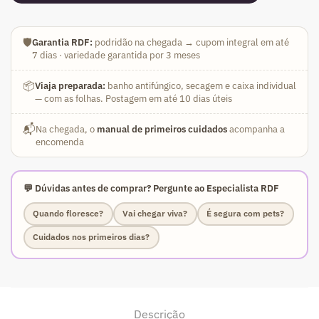
🛡️
Garantia RDF:
podridão na chegada → cupom integral em até
7 dias · variedade garantida por 3 meses
📦
Viaja preparada:
banho antifúngico, secagem e caixa individual
— com as folhas. Postagem em até 10 dias úteis
📬
Na chegada, o
manual de primeiros cuidados
acompanha a
encomenda
💬 Dúvidas antes de comprar? Pergunte ao Especialista RDF
Quando floresce?
Vai chegar viva?
É segura com pets?
Cuidados nos primeiros dias?
Descrição