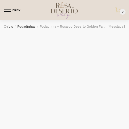
Skip
Skip
to
to
MENU
0
navigation
content
Início
/
Podadinhas
/
Podadinha – Rosa do Deserto Golden Faith (Mesclada Pe