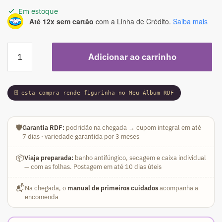
Em estoque
Até 12x sem cartão
com a Linha de Crédito.
Saiba mais
Podadinha
Adicionar ao carrinho
-
Rosa
do
🃏 esta compra rende figurinha no Meu Álbum RDF
Deserto
Grape
Essence
🛡️
Garantia RDF:
podridão na chegada → cupom integral em até
(Rosa
7 dias · variedade garantida por 3 meses
Perfumada)
quantidade
📦
Viaja preparada:
banho antifúngico, secagem e caixa individual
— com as folhas. Postagem em até 10 dias úteis
📬
Na chegada, o
manual de primeiros cuidados
acompanha a
encomenda