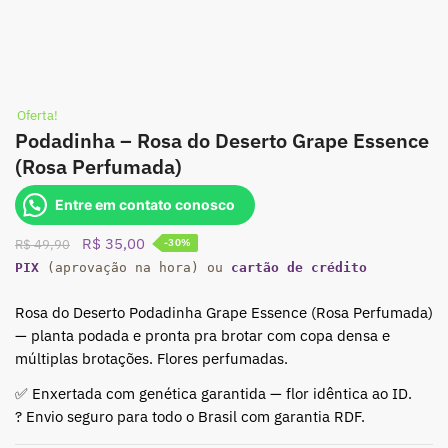
Oferta!
Podadinha – Rosa do Deserto Grape Essence
(Rosa Perfumada)
Entre em contato conosco
O
O
R$
35,00
R$
49,90
-30%
preço
preço
PIX
(aprovação na hora) ou
cartão de crédito
original
atual
era:
é:
Rosa do Deserto Podadinha Grape Essence (Rosa Perfumada)
R$ 49,90.
R$ 35,00.
— planta podada e pronta pra brotar com copa densa e
múltiplas brotações. Flores perfumadas.
✅ Enxertada com genética garantida — flor idêntica ao ID.
? Envio seguro para todo o Brasil com garantia RDF.