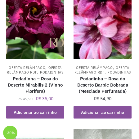
,
,
OFERTA RELÂMPAGO
OFERTA
OFERTA RELÂMPAGO
OFERTA
,
,
RELÂMPAGO RDF
PODADINHAS
RELÂMPAGO RDF
PODADINHAS
Podadinha – Rosa do
Podadinha – Rosa do
Deserto Mirabilis 2 (Vinho
Deserto Barbie Dobrada
Florífera)
(Mesclada Perfumada)
O
O
R$
35,00
R$
54,90
R$
49,90
preço
preço
original
atual
Adicionar ao carrinho
Adicionar ao carrinho
era:
é:
R$ 49,90.
R$ 35,00.
-30%