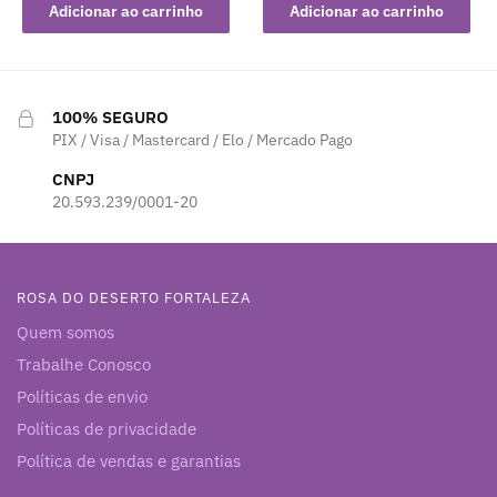
original
atual
Adicionar ao carrinho
Adicionar ao carrinho
era:
é:
R$ 49,90.
R$ 35,00.
100% SEGURO
PIX / Visa / Mastercard / Elo / Mercado Pago
CNPJ
20.593.239/0001-20
ROSA DO DESERTO FORTALEZA
Quem somos
Trabalhe Conosco
Políticas de envio
Políticas de privacidade
Política de vendas e garantias