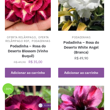
,
OFERTA RELÂMPAGO
OFERTA
PODADINHAS
,
RELÂMPAGO RDF
PODADINHAS
Podadinha – Rosa do
Podadinha – Rosa do
Deserto White Angel
Deserto Blossom (Vinho
(Branca)
Buquê)
R$
49,90
O
O
R$
35,00
R$
49,90
preço
preço
original
atual
Adicionar ao carrinho
Adicionar ao carrinho
era:
é:
R$ 49,90.
R$ 35,00.
-30%