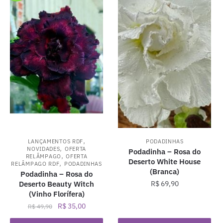
,
LANÇAMENTOS RDF
PODADINHAS
,
NOVIDADES
OFERTA
Podadinha – Rosa do
,
RELÂMPAGO
OFERTA
Deserto White House
,
RELÂMPAGO RDF
PODADINHAS
(Branca)
Podadinha – Rosa do
Deserto Beauty Witch
R$
69,90
(Vinho Florífera)
O
O
R$
35,00
R$
49,90
preço
preço