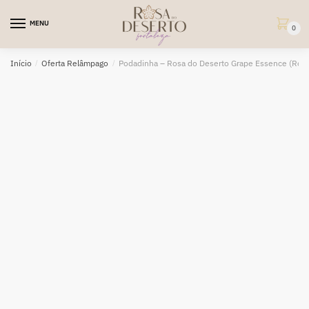
Skip
Skip
to
to
MENU
0
navigation
content
Início
/
Oferta Relâmpago
/
Podadinha – Rosa do Deserto Grape Essence (Ros