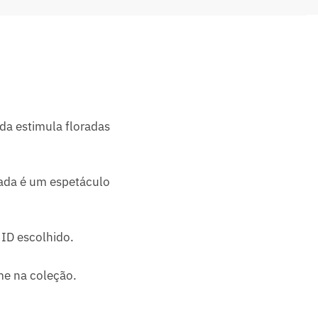
da estimula floradas
rada é um espetáculo
ID escolhido.
me na coleção.