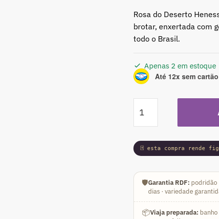
Rosa do Deserto Heness
brotar, enxertada com g
todo o Brasil.
Apenas 2 em estoque
Até 12x sem cartão
Podadinha
-
Rosa
do
🃏 esta compra rende fi
Deserto
Henessy
(Mesclada)
🛡️
Garantia RDF:
podridão 
quantidade
dias · variedade garanti
📦
Viaja preparada:
banho a