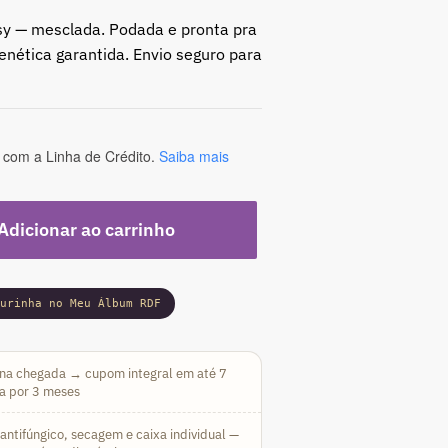
y — mesclada. Podada e pronta pra
enética garantida. Envio seguro para
com a Linha de Crédito.
Saiba mais
Adicionar ao carrinho
gurinha no Meu Álbum RDF
na chegada → cupom integral em até 7
da por 3 meses
ntifúngico, secagem e caixa individual —