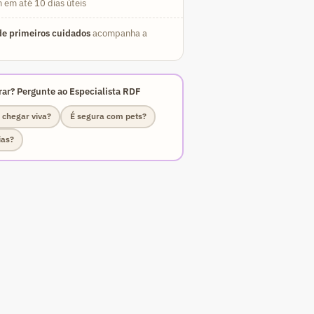
 em até 10 dias úteis
e primeiros cuidados
acompanha a
ar? Pergunte ao Especialista RDF
 chegar viva?
É segura com pets?
ias?