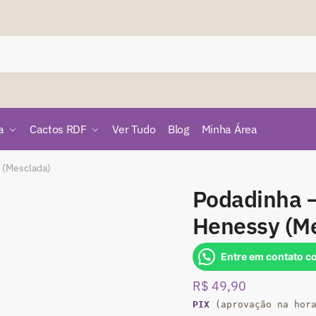
a
Cactos RDF
Ver Tudo
Blog
Minha Área
 (Mesclada)
Podadinha –
Henessy (M
Entre em contato c
R$
49,90
PIX
(aprovação na hor