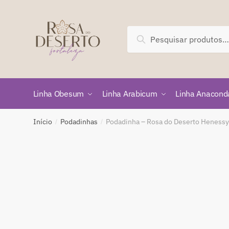
Skip
Skip
to
to
navigation
content
Pesquisar
Pesquisar
por:
Linha Obesum
Linha Arabicum
Linha Anacond
Início
Podadinhas
Podadinha – Rosa do Deserto Henessy
/
/