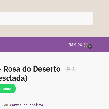
R$
0,00
0
 Rosa do Deserto
esclada)
onosco
a) ou
cartão de crédito