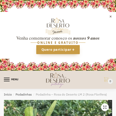
×
Venha comemorar conosco os
nossos 9 anos
ONLINE E GRATUITO
Quero participar
→
Skip
Skip
to
to
MENU
0
navigation
content
Início
/
Podadinhas
/
Podadinha – Rosa do Deserto LM 2 (Rosa Florífera)
🔍