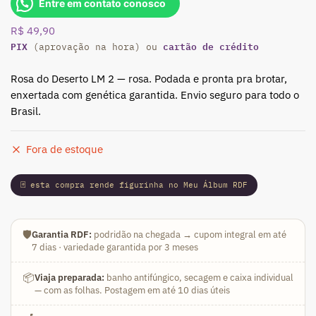
Entre em contato conosco
R$
49,90
PIX
cartão de crédito
(aprovação na hora) ou
Rosa do Deserto LM 2 — rosa. Podada e pronta pra brotar,
enxertada com genética garantida. Envio seguro para todo o
Brasil.
Fora de estoque
🃏 esta compra rende figurinha no Meu Álbum RDF
🛡️
Garantia RDF:
podridão na chegada → cupom integral em até
7 dias · variedade garantida por 3 meses
📦
Viaja preparada:
banho antifúngico, secagem e caixa individual
— com as folhas. Postagem em até 10 dias úteis