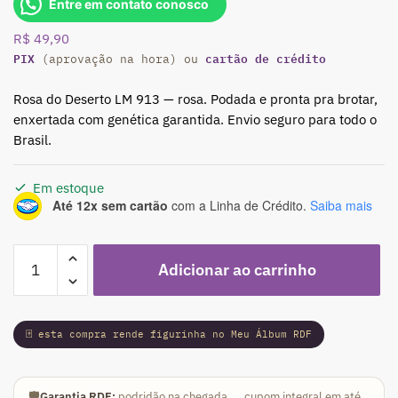
Entre em contato conosco
R$
49,90
PIX
cartão de crédito
(aprovação na hora) ou
Rosa do Deserto LM 913 — rosa. Podada e pronta pra brotar,
enxertada com genética garantida. Envio seguro para todo o
Brasil.
Em estoque
Até 12x sem cartão
com a Linha de Crédito.
Saiba mais
Podadinha
Adicionar ao carrinho
-
Rosa
do
🃏 esta compra rende figurinha no Meu Álbum RDF
Deserto
LM
913
🛡️
Garantia RDF:
podridão na chegada → cupom integral em até