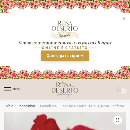
×
Venha comemorar conosco os
nossos 9 anos
ONLINE E GRATUITO
Quero participar
→
Skip
Skip
to
to
MENU
0
navigation
content
Início
/
Podadinhas
/
Podadinha – Rosa do Deserto LM 913 (Rosa Florífera)
🔍