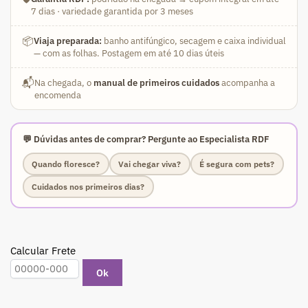
(Rosa
7 dias · variedade garantida por 3 meses
Florífera)
quantidade
📦
Viaja preparada:
banho antifúngico, secagem e caixa individual
— com as folhas. Postagem em até 10 dias úteis
📬
Na chegada, o
manual de primeiros cuidados
acompanha a
encomenda
💬 Dúvidas antes de comprar? Pergunte ao Especialista RDF
Quando floresce?
Vai chegar viva?
É segura com pets?
Cuidados nos primeiros dias?
Calcular Frete
Ok